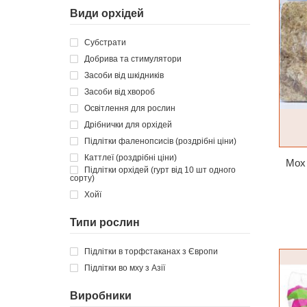
Види орхідей
Субстрати
Добрива та стимулятори
Засоби від шкідників
Засоби від хвороб
Освітлення для рослин
Дрібнички для орхідей
Підлітки фаленопсисів (роздрібні ціни)
Каттлеї (роздрібні ціни)
Підлітки орхідей (гурт від 10 шт одного
сорту)
Хойї
Типи рослин
Підлітки в торфстаканах з Європи
Підлітки во мху з Азії
Виробники