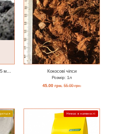
Лава вулканична чорна 10-25 мм 1 л
Кокосові чіпси
Розмір: 1л
45.00 грн.
55.00 грн.
КУПИТИ
кується
Немає в наявності