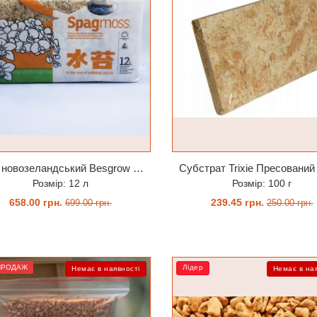
Мох новозеландський Besgrow Spagmoss (Спагмос) Premier 12л
Розмір: 12 л
Розмір: 100 г
658.00 грн.
239.45 грн.
699.00 грн.
250.00 грн.
ЗАМОВИТИ
ЗАМОВИТИ
ПРОДАЖ
Лідер
Немає в наявності
Немає в на