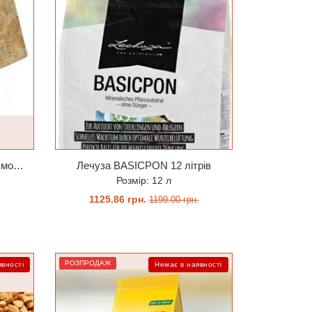
Субстрат Trixie Пресований мох сфагнум з Німеччини для орхідей та тераріумів 100 г
Лечуза BASICPON 12 літрів
Розмір: 12 л
1125.86 грн.
1199.00 грн.
ЗАМОВИТИ
РОЗПРОДАЖ
явності
Немає в наявності