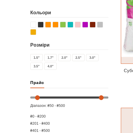
Кольори
Розміри
1.5"
1.7"
2.0"
2.5"
3.0"
3.5"
4.0"
Прайс
Діапазон: ₴50 - ₴500
₴0 - ₴200
₴201 - ₴400
₴401 - ₴500