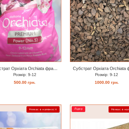
Субстрат Орхіата Orchiata фракція 9-12мм 5 літрів (заводське пакування)
Розмір: 9-12
Розмір: 9-12
500.00 грн.
1000.00 грн.
ЗАМОВИТИ
ЗАМОВИТИ
Лідер
Немає в наявності
Немає в на