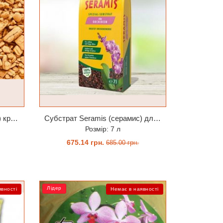
Субстрат Seramis (серамис) крупний для орхідей 1 л
Субстрат Seramis (серамис) для орхідей 7 л заводське пакування
Розмір: 7 л
675.14 грн.
685.00 грн.
ЗАМОВИТИ
Лідер
явності
Немає в наявності