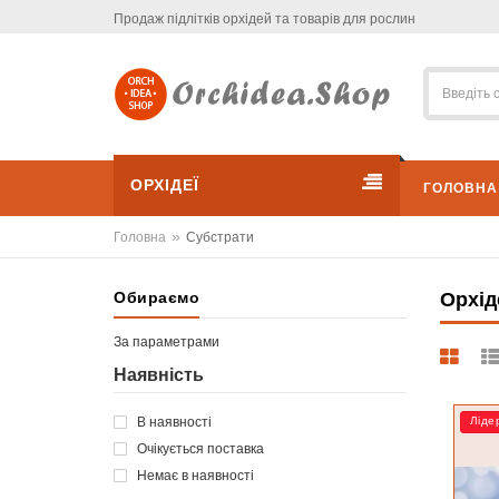
Продаж підлітків орхідей та товарів для рослин
ОРХІДЕЇ
ГОЛОВНА
»
Головна
Субстрати
Обираємо
Орхід
За параметрами
Наявність
В наявності
Ліде
Очікується поставка
Немає в наявності