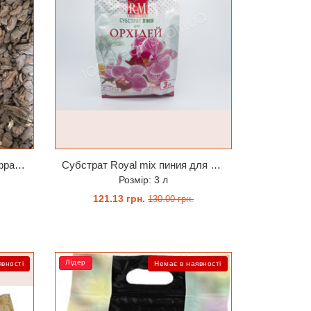
Субстрат Орхіата Orchiata фракція 9-12мм 11 літрів (ручне фасування)
Cубстрат Royal mix пиния для орхидей, кокосовые чипсы 3 литра
Розмір: 3 л
121.13 грн.
130.00 грн.
ЗАМОВИТИ
Лідер
явності
Немає в наявності