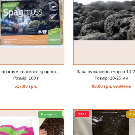
Мох сфагнум спагмосс spagmoss besgrow прессований новозеландський. Заводське пакування 100 грамм
Розмір: 100 г
Розмір: 10-25 мм
517.00 грн.
88.00 грн.
98.00 грн.
КУПИТИ
КУПИТИ
Лідер
В наявності
Очі