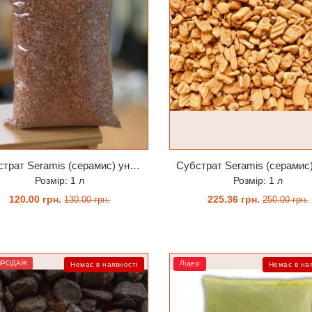
Субстрат Seramis (серамис) універсальний - гранульована глина стандартного разміра для всіх рослин 1 л
Розмір: 1 л
Розмір: 1 л
120.00 грн.
225.36 грн.
130.00 грн.
250.00 грн.
ЗАМОВИТИ
ЗАМОВИТИ
ПРОДАЖ
Лідер
Немає в наявності
Немає в на