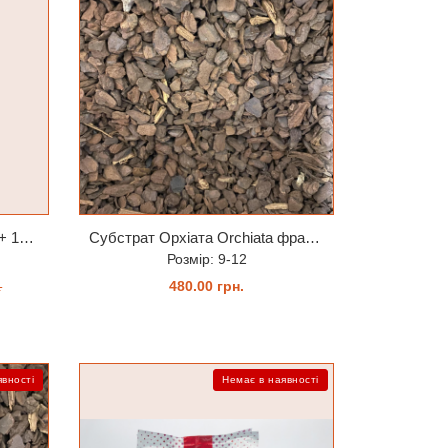
Кора орхіата Orchiata Power+ 12-18 мм 35 л мішок
Субстрат Орхіата Orchiata фракція 9-12мм 5 літрів (ручне фасування)
Розмір: 9-12
480.00 грн.
.
ЗАМОВИТИ
явності
Немає в наявності