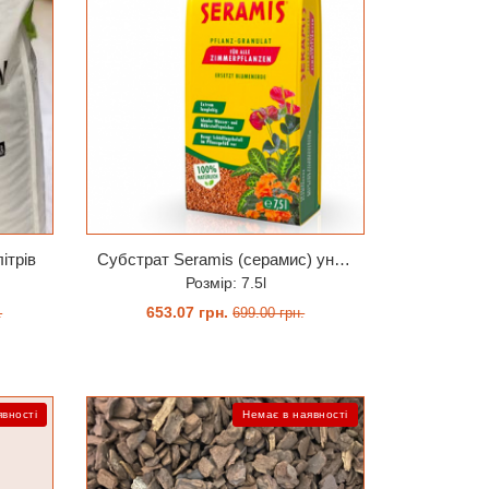
ітрів
Субстрат Seramis (серамис) універсальний 7,5 л заводське пакування (червоні квіти на упаковці)
Розмір: 7.5l
653.07 грн.
.
699.00 грн.
ЗАМОВИТИ
явності
Немає в наявності