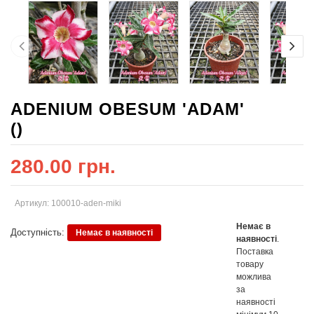
ADENIUM OBESUM 'ADAM'
()
280.00 грн.
Артикул: 100010-aden-miki
Немає в
Доступність:
Немає в наявності
наявності
.
Поставка
товару
можлива
за
наявності