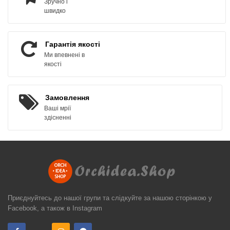
Зручно і
швидко
Гарантія якості
Ми впевнені в
якості
Замовлення
Ваші мрії
здісненні
Приєднуйтесь до нашої групи та слідкуйте за нашою сторінкою у
Facebook, а також в Instagram