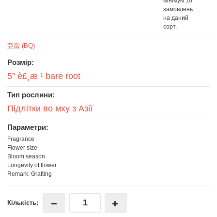
мінімум 10
замовлень
на даний
сорт.
亞當 (BQ)
Розмір:
5" è£¸æ ¹ bare root
Тип рослини:
Підлітки во мху з Азії
Параметри:
Fragrance
Flower size
Bloom season
Longevity of flower
Remark: Grafting
Кількість: