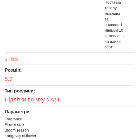
Поставка
товару
можлива
за
наявності
мінімум 10
замовлень
на даний
сорт.
SH黑糖
Розмір:
5.0"
Тип рослини:
Підлітки во мху з Азії
Параметри:
Fragrance
Flower size
Bloom season
Longevity of flower