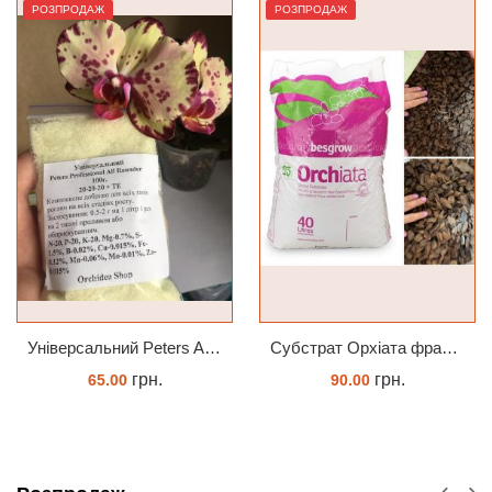
РОЗПРОДАЖ
РОЗПРОДАЖ
Універсальний Peters Allrounder 20-20-20+ТЕ
Субстрат Орхіата фракція 9-12мм
грн.
грн.
65.00
90.00
КУПИТИ
ЗАМОВИТИ