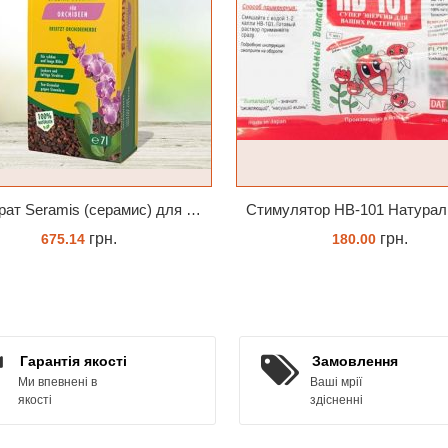
Субстрат Seramis (серамис) для орхідей 7 л заводське пакування
грн.
грн.
675.14
180.00
ЗАМОВИТИ
ЗАМОВИТИ
Гарантія якості
Замовлення
Ми впевнені в
Ваші мрії
якості
здісненні