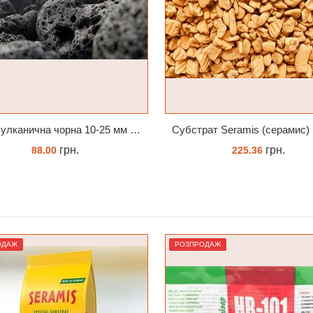
Субстрат Seramis (серамис) крупний для орхідей 1 л
Субстрат для орхіде
грн.
грн.
225.36
75.00
ЗАМОВИТИ
ЗАМОВИТИ
ОДАЖ
РОЗПРОДАЖ