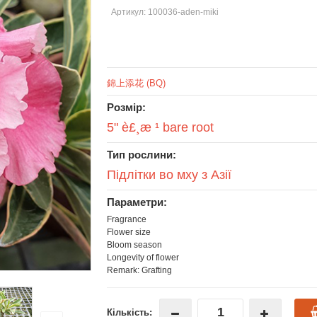
Артикул: 100036-aden-miki
錦上添花 (BQ)
Розмір:
5" è£¸æ ¹ bare root
Тип рослини:
Підлітки во мху з Азії
Параметри:
Fragrance
Flower size
Bloom season
Longevity of flower
Remark: Grafting
Кількість: