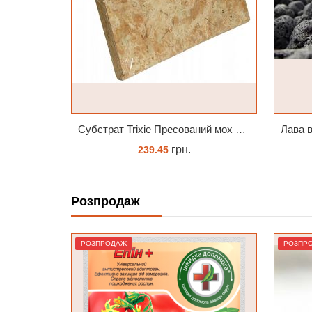
Субстрат Trixie Пресований мох сфагнум з Німеччини для орхідей та тераріумів 100 г
Лава вулканична чорна 10-25 мм 1 л
грн.
88.00
Розпродаж
КУПИТИ
РОЗПРОДАЖ
РОЗПР