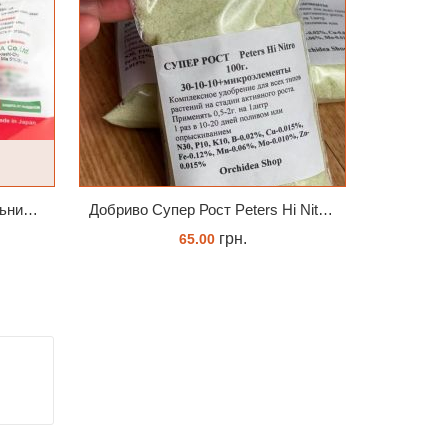
Стимулятор HB-101 Натуральний віталайзер 6 мл
Добриво Супер Рост Peters Hi Nitro 30-10-10 + мікроелементи
грн.
65.00
ЗАМОВИТИ