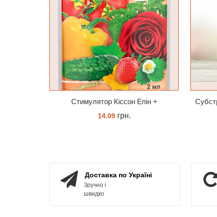
Cтимулятор Кіссон Епін +
грн.
14.09
КУПИТИ
Доставка по Україні
Зручно і
швидко