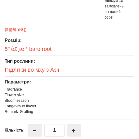
мінімум 10
замовлень
на даний
сорт.
愛情鳥 (BQ)
Розмір:
5" è£¸æ ¹ bare root
Тип рослини:
Підлітки во мху з Азії
Параметри:
Fragrance
Flower size
Bloom season
Longevity of flower
Remark: Grafting
Кількість: