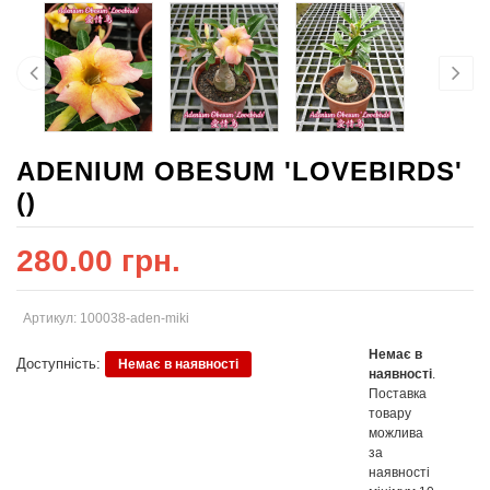
ADENIUM OBESUM 'LOVEBIRDS'
()
280.00 грн.
Артикул: 100038-aden-miki
Немає в
Доступність:
Немає в наявності
наявності
.
Поставка
товару
можлива
за
наявності