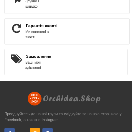
Зручно і
швидко
Гарантія якості
Ми впевнені в
якості
Замовлення
Ваші мрії
здісненні
Приєднуйтесь до нашої групи та слідкуйте за нашою сторінкою у
Facebook, а також в Instagram