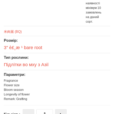
наявності
мінімум 10
замовлень
на даний
сорт.
米絢麗 (BQ)
Розмір:
3" è£¸æ ¹ bare root
Тип рослини:
Підлітки во мху з Азії
Параметри:
Fragrance
Flower size
Bloom season
Longevity of flower
Remark: Grafting