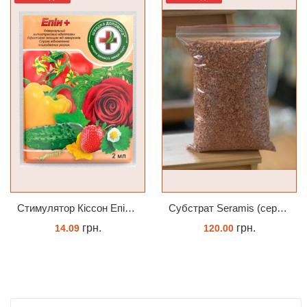
Cтимулятор Кіссон Епін +
Субстрат Seramis (серамис) універсальний - гранульована глина стандартного разміра для всіх рослин 1 л
грн.
грн.
14.09
120.00
КУПИТИ
ЗАМОВИТИ