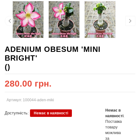
ADENIUM OBESUM 'MINI
BRIGHT'
()
280.00 грн.
Артикул: 100044-aden-miki
Немає в
Доступність:
Немає в наявності
наявності
.
Поставка
товару
можлива
за