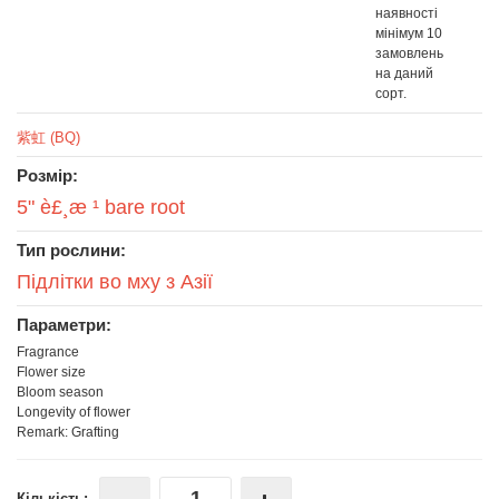
наявності
мінімум 10
замовлень
на даний
сорт.
紫虹 (BQ)
Розмір:
5" è£¸æ ¹ bare root
Тип рослини:
Підлітки во мху з Азії
Параметри:
Fragrance
Flower size
Bloom season
Longevity of flower
Remark: Grafting
Кількість: