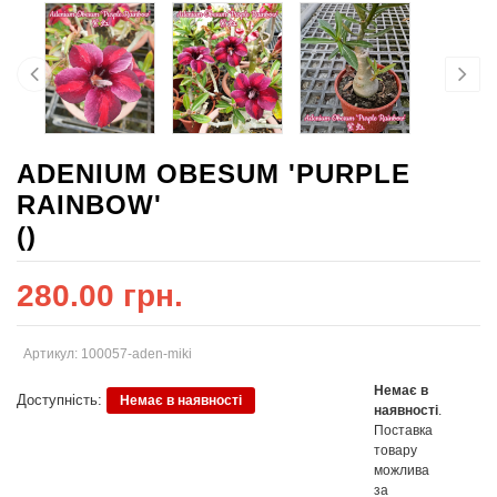
ADENIUM OBESUM 'PURPLE
RAINBOW'
()
280.00 грн.
Артикул: 100057-aden-miki
Немає в
Доступність:
Немає в наявності
наявності
.
Поставка
товару
можлива
за