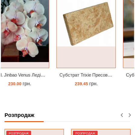
Субстрат Trixie Пресований мох сфагнум з Німеччини для орхідей та тераріумів 100 г
Субстрат Seramis (серамис) універсальний - гранульована глина стандартного разміра для всіх рослин 1 л
грн.
грн.
239.45
120.00
ЗАМОВИТИ
ЗАМОВИТИ
Розпродаж
РОЗПРОДАЖ
РОЗПРОДАЖ