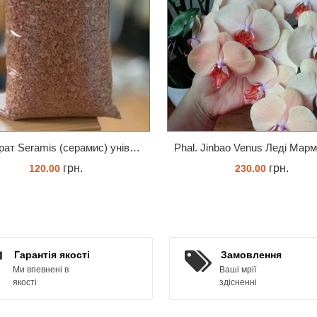
Субстрат Seramis (серамис) універсальний - гранульована глина стандартного разміра для всіх рослин 1 л
грн.
грн.
120.00
230.00
ЗАМОВИТИ
ЗАМОВИТИ
Гарантія якості
Замовлення
Ми впевнені в
Ваші мрії
якості
здісненні