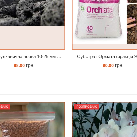
трат Орхіата фракція 9-12мм
грн.
грн.
90.00
464.00
ЗАМОВИТИ
КУПИТИ
ОДАЖ
РОЗПРОДАЖ