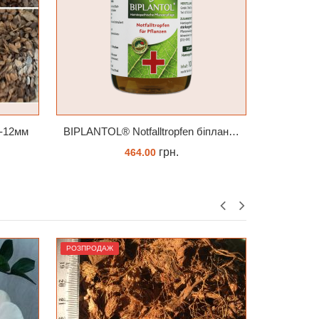
BIPLANTOL® Notfalltropfen біплантол реаніматор 100 мл
Стимулятор HB-101 Натуральний віталайзер 6 мл
грн.
180.00
ЗАМОВИТИ
РОЗПРОДАЖ
РОЗПРОДА