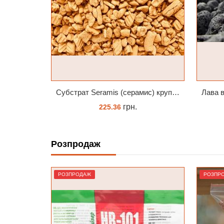
Субстрат Seramis (серамис) крупний для орхідей 1 л
Лава вулканична чорна 10-25 мм 1 л
Субс
грн.
88.00
Розпродаж
КУПИТИ
РОЗПРОДАЖ
РОЗПР