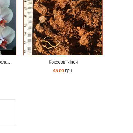
Phal. Jinbao Venus Леді Мармелад 1.7 (торфстакан)
Кокосові чіпси
грн.
45.00
КУПИТИ