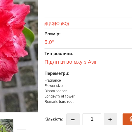
維多利亞 (BQ)
Розмір:
5.0"
Тип рослини:
Підлітки во мху з Азії
Параметри:
Fragrance
Flower size
Bloom season
Longevity of flower
Remark: bare root
Кількість: