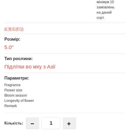
мінімум 10
замовлень
на даний
сорт.
紅寶石(EQ)
Розмір:
5.0"
Тип рослини:
Підлітки во мху з Азії
Параметри:
Fragrance
Flower size
Bloom season
Longevity of flower
Remark
Кількість: