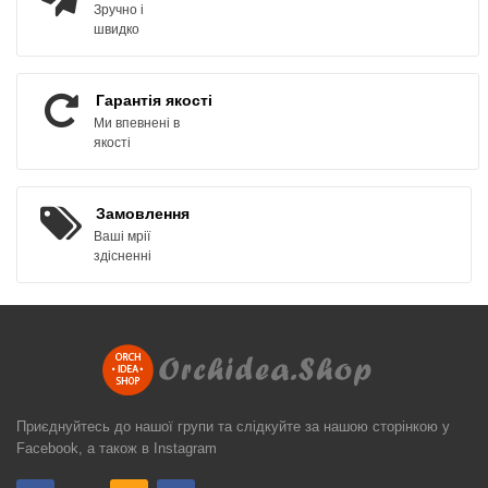
Зручно і
швидко
Гарантія якості
Ми впевнені в
якості
Замовлення
Ваші мрії
здісненні
Приєднуйтесь до нашої групи та слідкуйте за нашою сторінкою у
Facebook, а також в Instagram