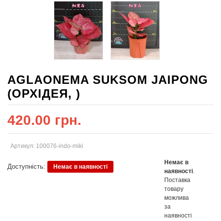
AGLAONEMA SUKSOM JAIPONG
(ОРХІДЕЯ, )
420.00 грн.
Артикул: 100076-indo-miki
Немає в
Доступність:
Немає в наявності
наявності
.
Поставка
товару
можлива
за
наявності