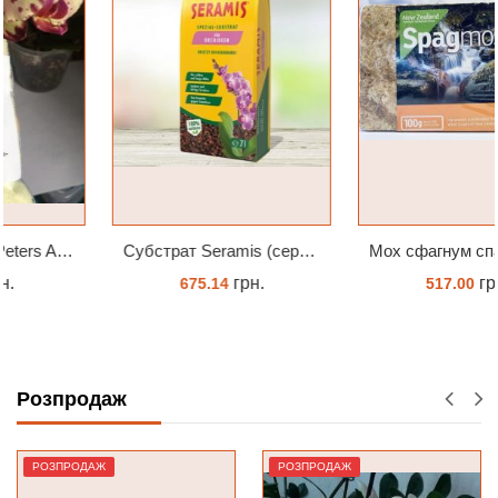
Субстрат Seramis (серамис) для орхідей 7 л заводське пакування
Мох сфагнум спагмосс spagmoss besgrow прессований новозеландський. Заводське пакування 100 грамм
грн.
грн.
675.14
517.00
ЗАМОВИТИ
КУПИТИ
Розпродаж
РОЗПРОДАЖ
РОЗПРОДАЖ