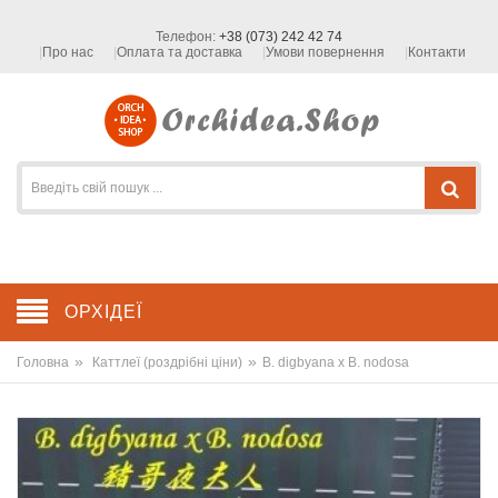
Телефон:
+38 (073) 242 42 74
Про нас
Оплата та доставка
Умови повернення
Контакти
ОРХІДЕЇ
»
»
Головна
Каттлеї (роздрібні ціни)
B. digbyana x B. nodosa