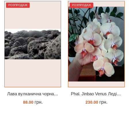
РОЗПРОДАЖ
РОЗПРОДАЖ
Лава вулканична чорна 10-25 мм 1 л
Phal. Jinbao Venus Леді Мармелад 1.7 (торфстакан)
грн.
грн.
88.00
230.00
КУПИТИ
ЗАМОВИТИ