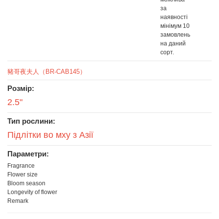
за
наявності
мінімум 10
замовлень
на даний
сорт.
豬哥夜夫人（BR-CAB145）
Розмір:
2.5"
Тип рослини:
Підлітки во мху з Азії
Параметри:
Fragrance
Flower size
Bloom season
Longevity of flower
Remark