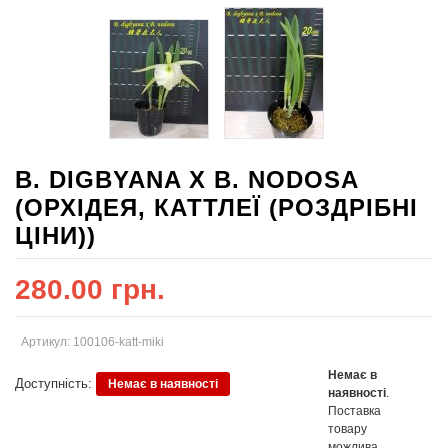
B. DIGBYANA X B. NODOSA
(ОРХІДЕЯ, КАТТЛЕЇ (РОЗДРІБНІ
ЦІНИ))
280.00 грн.
Артикул: 100106-katt-miki
Немає в
Доступність:
Немає в наявності
наявності
.
Поставка
товару
можлива