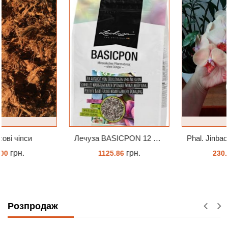
Лечуза BASICPON 12 літрів
Phal. Jinbao Venus Леді Мармелад 1.7 (торфстакан)
грн.
грн.
1125.86
230.00
ЗАМОВИТИ
ЗАМОВИТИ
Розпродаж