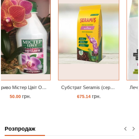
Субстрат Seramis (серамис) для орхідей 7 л заводське пакування
Лечуза BASICPON 12 літрів
грн.
грн.
675.14
1125.86
ЗАМОВИТИ
ЗАМОВИТИ
Розпродаж