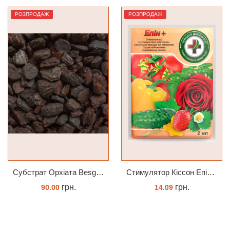
РОЗПРОДАЖ
РОЗПРОДАЖ
Субстрат Орхіата Besgrow Orchiata фракція 18-25мм
Cтимулятор Кіссон Епін +
грн.
грн.
90.00
14.09