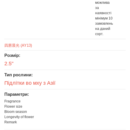
можлива
за
наявності
мінімум 10
замовлень
на даний
сорт.
四唇晨光 (AY13)
Розмір:
2.5"
Тип рослини:
Підлітки во мху з Азії
Параметри:
Fragrance
Flower size
Bloom season
Longevity of flower
Remark