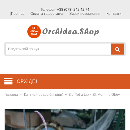
Телефон:
+38 (073) 242 42 74
Про нас
Оплата та доставка
Умови повернення
Контакти
ОРХІДЕЇ
»
»
Головна
Каттлеї (роздрібні ціни)
Blc. Tetra Lip × Bl. Morning Glory