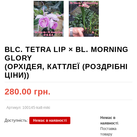
BLC. TETRA LIP × BL. MORNING
GLORY
(ОРХІДЕЯ, КАТТЛЕЇ (РОЗДРІБНІ
ЦІНИ))
280.00 грн.
Артикул: 100145-katt-miki
Немає в
Доступність:
Немає в наявності
наявності
.
Поставка
товару