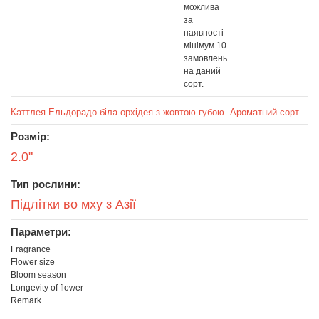
можлива
за
наявності
мінімум 10
замовлень
на даний
сорт.
Каттлея Ельдорадо біла орхідея з жовтою губою. Ароматний сорт.
Розмір:
2.0"
Тип рослини:
Підлітки во мху з Азії
Параметри:
Fragrance
Flower size
Bloom season
Longevity of flower
Remark