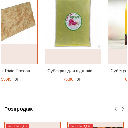
Субстрат для підлітків орхідей 2л
Субстрат Seramis (серамис) для орхідей 7 л заводське пакування
грн.
грн.
75.00
675.14
ЗАМОВИТИ
ЗАМОВИТИ
Розпродаж
РОЗПРОДАЖ
РОЗПРОДАЖ