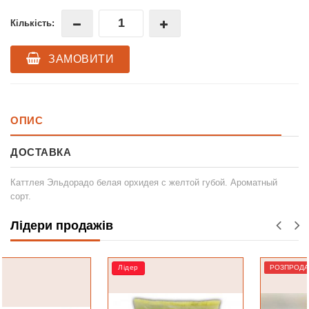
Кількість:
ЗАМОВИТИ
ОПИС
ДОСТАВКА
Каттлея Эльдорадо белая орхидея с желтой губой. Ароматный
сорт.
Лідери продажів
Лідер
РОЗПРОДАЖ