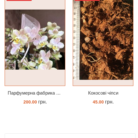
Парфумерна фабрика Valkion 9102 1.7 (торфстакан) реанімашка
Кокосові чіпси
грн.
грн.
200.00
45.00
ЗАМОВИТИ
КУПИТИ