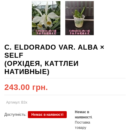
C. ELDORADO VAR. ALBA ×
SELF
(ОРХІДЕЯ, КАТТЛЕИ
НАТИВНЫЕ)
243.00 грн.
Артикул: В3х
Немає в
Доступність:
Немає в наявності
наявності
.
Поставка
товару