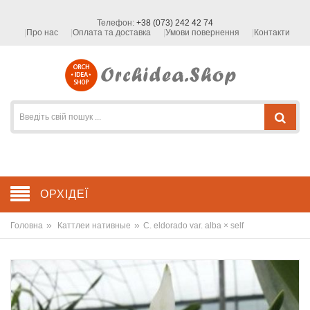
Телефон:
+38 (073) 242 42 74
Про нас
Оплата та доставка
Умови повернення
Контакти
ОРХІДЕЇ
»
»
Головна
Каттлеи нативные
C. eldorado var. alba × self