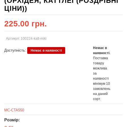
(ОРХІДЕЯ, КАТТЛЕЇ (РОЗДРІБНІ
ЦІНИ))
225.00 грн.
Артикул: 100224-katt-miki
Немає в
Доступність:
Немає в наявності
наявності
.
Поставка
товару
можлива
за
наявності
мінімум 10
замовлень
на даний
сорт.
MC-CTA550
Розмір: