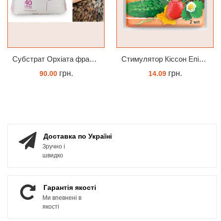
Субстрат Орхіата фракція 9-12мм
Cтимулятор Кіссон Епін +
грн.
грн.
90.00
14.09
ЗАМОВИТИ
КУПИТИ
Доставка по Україні
Зручно і
швидко
Гарантія якості
Ми впевнені в
якості