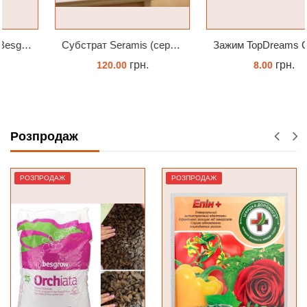
Субстрат Seramis (серамис) універсальний - гранульована глина стандартного разміра для всіх рослин 1 л
Зажим TopDreams Стрекоза для крепления цветоноса орхидеи
грн.
грн.
120.00
8.00
ЗАМОВИТИ
ЗАМОВИТИ
Розпродаж
РОЗПРОДАЖ
РОЗПРОДАЖ