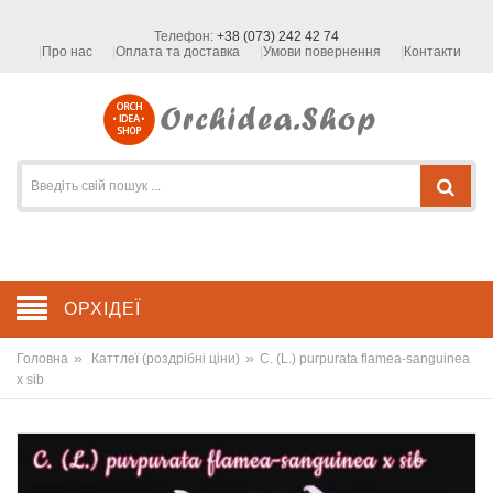
Телефон:
+38 (073) 242 42 74
Про нас
Оплата та доставка
Умови повернення
Контакти
ОРХІДЕЇ
»
»
Головна
Каттлеї (роздрібні ціни)
C. (L.) purpurata flamea-sanguinea
x sib