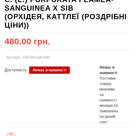
SANGUINEA X SIB
(ОРХІДЕЯ, КАТТЛЕЇ (РОЗДРІБНІ
ЦІНИ))
480.00 грн.
Артикул: 100200-katt-miki
Немає в
Доступність:
Немає в наявності
наявності
.
Поставка
товару
можлива
за
наявності
мінімум 10
замовлень
на даний
сорт.
（AE）