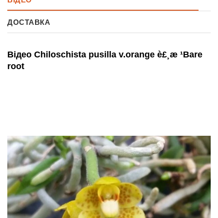
ДОСТАВКА
Відео Chiloschista pusilla v.orange è£¸æ ¹Bare
root