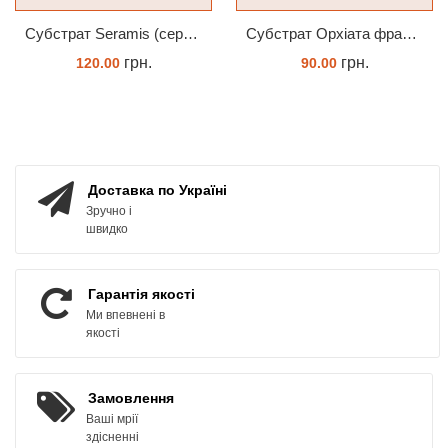
Субстрат Seramis (серамис) універсальний - гранульована глина стандартного разміра для всіх рослин 1 л
Субстрат Орхіата фракція 9-12мм
грн.
грн.
120.00
90.00
ЗАМОВИТИ
ЗАМОВИТИ
Доставка по Україні
Зручно і
швидко
Гарантія якості
Ми впевнені в
якості
Замовлення
Ваші мрії
здісненні