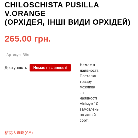
CHILOSCHISTA PUSILLA
V.ORANGE
(ОРХІДЕЯ, ІНШІ ВИДИ ОРХІДЕЙ)
265.00 грн.
Артикул: В9я
Немає в
Доступність:
Немає в наявності
наявності
.
Поставка
товару
можлива
за
наявності
мінімум 10
замовлень
на даний
сорт.
桔花大蜘蛛(AA)