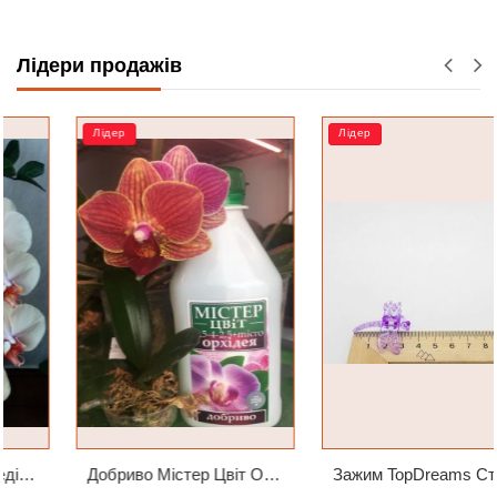
Лідери продажів
Лідер
Лідер
Добриво Містер Цвіт Орхідея
Зажим TopDreams Стрекоза для крепления цветоноса орхидеи