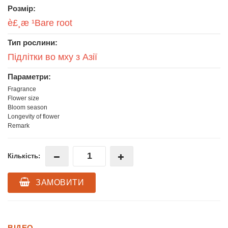
Розмір:
è£¸æ ¹Bare root
Тип рослини:
Підлітки во мху з Азії
Параметри:
Fragrance
Flower size
Bloom season
Longevity of flower
Remark
Кількість:
ЗАМОВИТИ
ВІДЕО