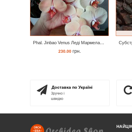
Phal. Jinbao Venus Леді Мармелад 1.7 (торфстакан)
грн.
230.00
ЗАМОВИТИ
Доставка по Україні
Зручно і
швидко
НАЙЦІ