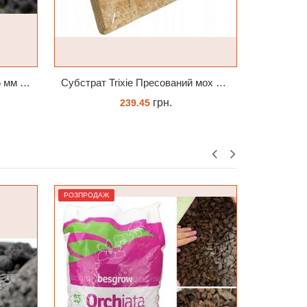
Субстрат Trixie Пресований мох сфагнум з Німеччини для орхідей та тераріумів 100 г
ДОБРИВО-СПРЕЙ ZIELONY DOM ZDROWY KORZEŃ ЗЕЛЕНИЙ ДІМ ЗДОРОВИЙ КОРІНЬ 300МЛ
грн.
262.00
КУПИТИ
РОЗПРОДАЖ
РОЗПРОДА