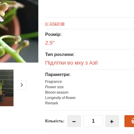
紅花隔距蘭
Розмір:
2.5"
Тип рослини:
Підлітки во мху з Азії
Параметри:
Fragrance
Flower size
Bloom season
Longevity of flower
Remark
Кількість: