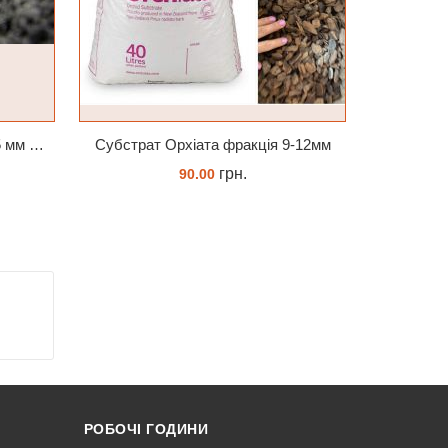
Лава вулканична чорна 10-25 мм 1 л
Субстрат Орхіата фракція 9-12мм
Cтим
грн.
90.00
ЗАМОВИТИ
РОБОЧІ ГОДИНИ