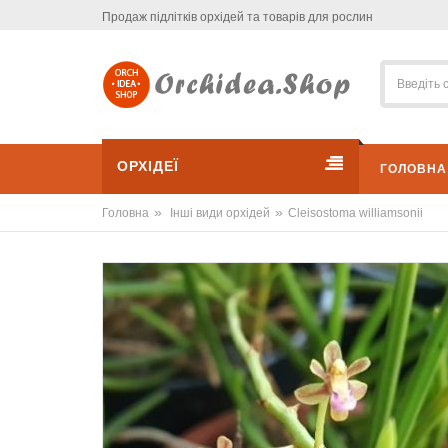
Продаж підлітків орхідей та товарів для рослин
ОРХІДЕЇ
ГОЛОВНА
»
»
Головна
Інші види орхідей
Cleisostoma williamsonii