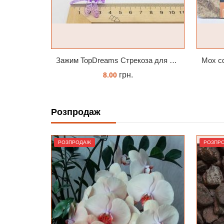
Зажим TopDreams Стрекоза для крепления цветоноса орхидеи
Мох сфагнум спагмосс spagmoss besgrow прессований новозеландський. Заводське пакування 100 грамм
грн.
517.00
Розпродаж
КУПИТИ
РОЗПРОДАЖ
РОЗПР