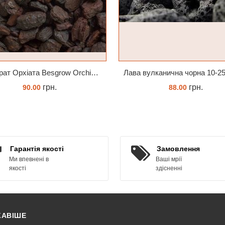
Субстрат Орхіата Besgrow Orchiata фракція 18-25мм
грн.
грн.
90.00
88.00
ЗАМОВИТИ
КУПИТИ
Гарантія якості
Замовлення
Ми впевнені в
Ваші мрії
якості
здісненні
КАВІШЕ