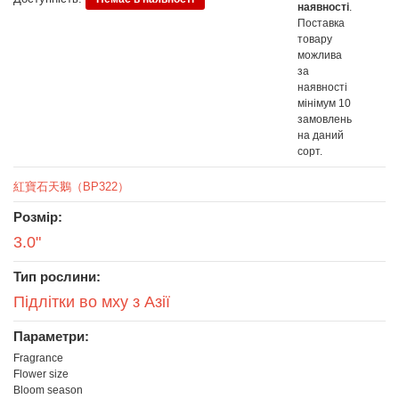
наявності
.
Поставка
товару
можлива
за
наявності
мінімум 10
замовлень
на даний
сорт.
紅寶石天鵝（BP322）
Розмір:
3.0"
Тип рослини:
Підлітки во мху з Азії
Параметри:
Fragrance
Flower size
Bloom season