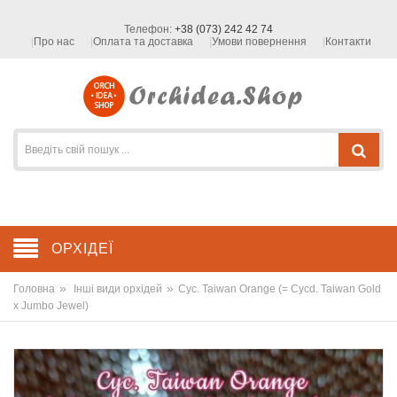
Телефон:
+38 (073) 242 42 74
Про нас
Оплата та доставка
Умови повернення
Контакти
ОРХІДЕЇ
»
»
Головна
Інші види орхідей
Cyc. Taiwan Orange (= Cycd. Taiwan Gold
x Jumbo Jewel)