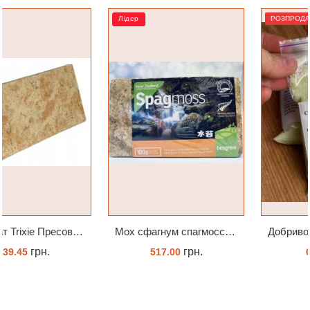
Лідер
РОЗПРОДАЖ
Мох сфагнум спагмосс spagmoss besgrow прессований новозеландський. Заводське пакування 100 грамм
Добриво Супер Рост Peters Hi Nitro 30-10-10 + мікроелементи
грн.
грн.
517.00
65.00