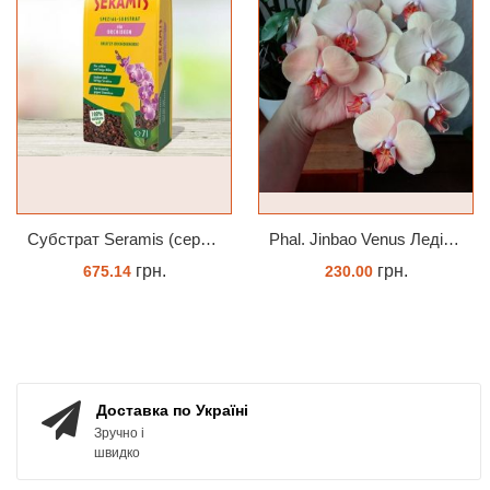
Субстрат Seramis (серамис) для орхідей 7 л заводське пакування
Phal. Jinbao Venus Леді Мармелад 1.7 (торфстакан)
грн.
грн.
675.14
230.00
ЗАМОВИТИ
ЗАМОВИТИ
Доставка по Україні
Зручно і
швидко