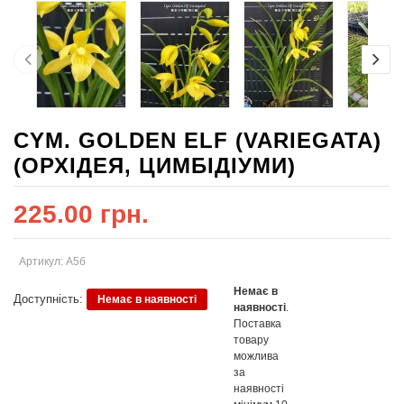
CYM. GOLDEN ELF (VARIEGATA)
(ОРХІДЕЯ, ЦИМБІДІУМИ)
225.00 грн.
Артикул: A5б
Немає в
Доступність:
Немає в наявності
наявності
.
Поставка
товару
можлива
за
наявності