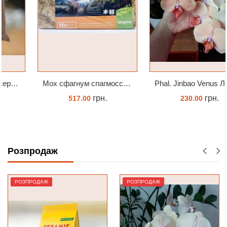
Мох сфагнум спагмосс spagmoss besgrow прессований новозеландський. Заводське пакування 100 грамм
Phal. Jinbao Venus Леді Мармелад 1.7 (торфстакан)
грн.
грн.
517.00
230.00
КУПИТИ
ЗАМОВИТИ
Розпродаж
РОЗПРОДАЖ
РОЗПРОДАЖ