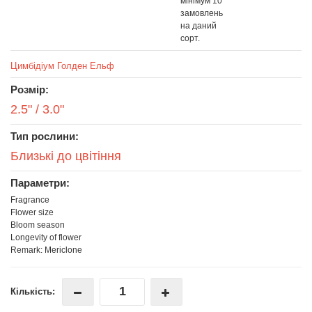
мінімум 10
замовлень
на даний
сорт.
Цимбідіум Голден Ельф
Розмір:
2.5" / 3.0"
Тип рослини:
Близькі до цвітіння
Параметри:
Fragrance
Flower size
Bloom season
Longevity of flower
Remark: Mericlone
Кількість: