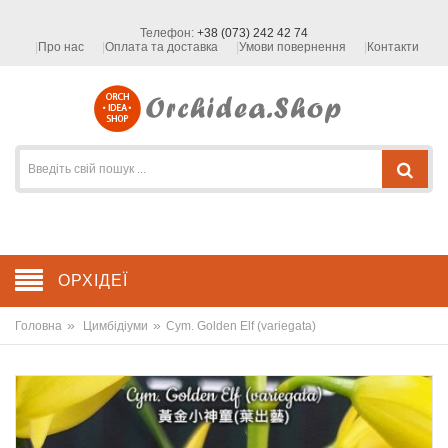
Телефон:
+38 (073) 242 42 74
Про нас
Оплата та доставка
Умови повернення
Контакти
ОРХІДЕЇ
»
»
Головна
Цимбідіуми
Cym. Golden Elf (variegata)