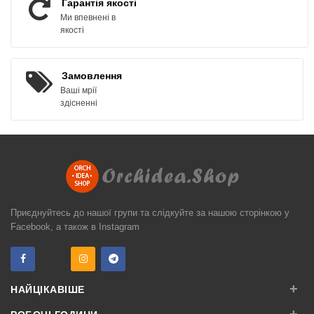
Гарантія якості
Ми впевнені в
якості
Замовлення
Ваші мрії
здісненні
Приєднуйтесь до нашої групи та слідкуйте за нашою сторінкою у
Facebook, а також в Instagram
+
НАЙЦІКАВІШЕ
+