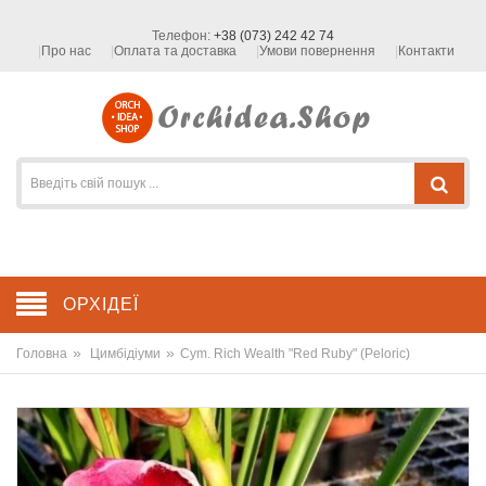
Телефон:
+38 (073) 242 42 74
Про нас
Оплата та доставка
Умови повернення
Контакти
ОРХІДЕЇ
»
»
Головна
Цимбідіуми
Cym. Rich Wealth "Red Ruby" (Peloric)