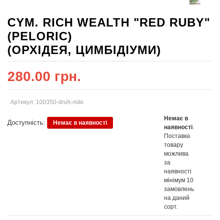
CYM. RICH WEALTH "RED RUBY"
(PELORIC)
(ОРХІДЕЯ, ЦИМБІДІУМИ)
280.00 грн.
Артикул: 100350-druh-miki
Немає в
Доступність:
Немає в наявності
наявності
.
Поставка
товару
можлива
за
наявності
мінімум 10
замовлень
на даний
сорт.