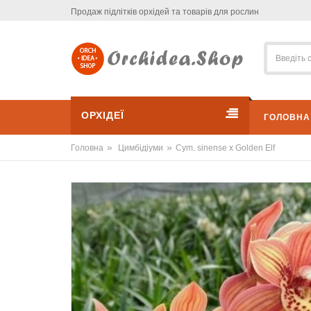
Продаж підлітків орхідей та товарів для рослин
ОРХІДЕЇ
ГОЛОВНА
»
»
Головна
Цимбідіуми
Cym. sinense x Golden Elf