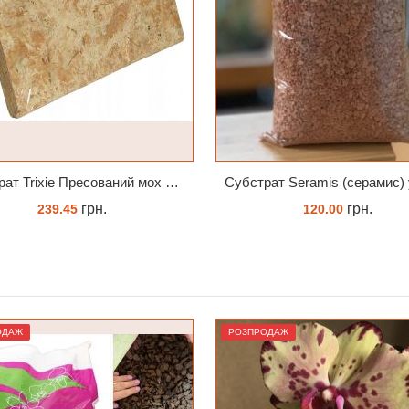
Субстрат Seramis (серамис) універсальний - гранульована глина стандартного разміра для всіх рослин 1 л
Субстрат для орхідей
грн.
грн.
120.00
75.00
ЗАМОВИТИ
ЗАМОВИТИ
ОДАЖ
РОЗПРОДАЖ