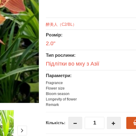
醉美人（C2/BL）
Розмір:
2.0"
Тип рослини:
Підлітки во мху з Азії
Параметри:
Fragrance
Flower size
Bloom season
Longevity of flower
Remark
Кількість: