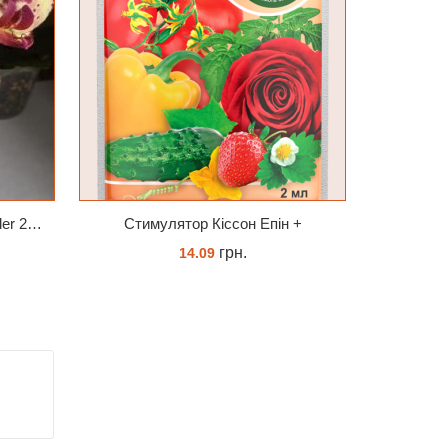
Універсальний Peters Allrounder 20-20-20+ТЕ
Cтимулятор Кіссон Епін +
грн.
14.09
КУПИТИ