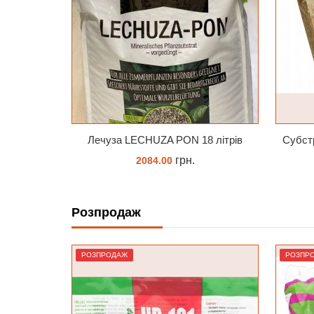
8 літрів
Субстрат Trixie Пресований мох сфагнум з Німеччини для орхідей та тераріумів 100 г
грн.
239.45
Розпродаж
ЗАМОВИТИ
РОЗПРОДАЖ
РОЗПР