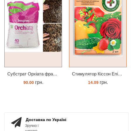
Субстрат Орхіата фракція 9-12мм
Cтимулятор Кіссон Епін +
грн.
грн.
90.00
14.09
ЗАМОВИТИ
КУПИТИ
Доставка по Україні
Зручно і
швидко