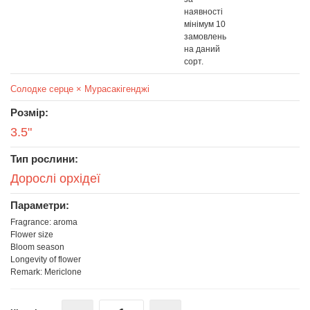
наявності
мінімум 10
замовлень
на даний
сорт.
Солодке серце × Мурасакігенджі
Розмір:
3.5"
Тип рослини:
Дорослі орхідеї
Параметри:
Fragrance: aroma
Flower size
Bloom season
Longevity of flower
Remark: Mericlone