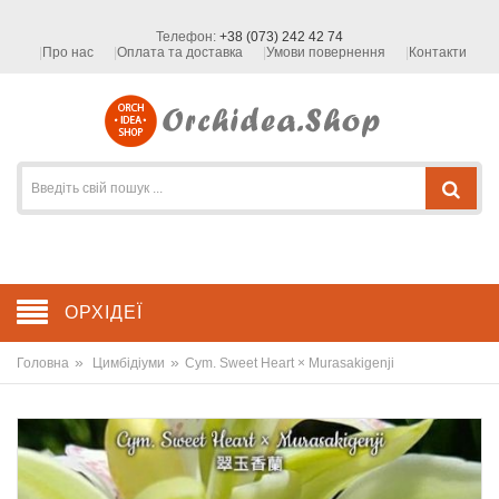
Телефон:
+38 (073) 242 42 74
Про нас
Оплата та доставка
Умови повернення
Контакти
ОРХІДЕЇ
»
»
Головна
Цимбідіуми
Cym. Sweet Heart × Murasakigenji