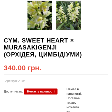
CYM. SWEET HEART ×
MURASAKIGENJI
(ОРХІДЕЯ, ЦИМБІДІУМИ)
340.00 грн.
Артикул: А10е
Немає в
Доступність:
Немає в наявності
наявності
.
Поставка
товару
можлива
за