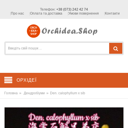
Телефон:
+38 (073) 242 42 74
Про нас
Оплата та доставка
Умови повернення
Контакти
ОРХІДЕЇ
»
»
Головна
Дендробіуми
Den. calophyllum x sib