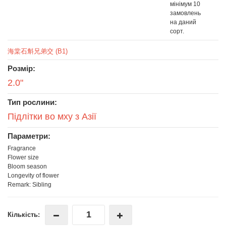
мінімум 10
замовлень
на даний
сорт.
海棠石斛兄弟交 (B1)
Розмір:
2.0"
Тип рослини:
Підлітки во мху з Азії
Параметри:
Fragrance
Flower size
Bloom season
Longevity of flower
Remark: Sibling
Кількість: