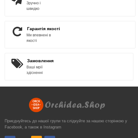
Зручно і
швидко
Гарантія якості
Ми впевнені в
якості
Замовлення
Ваші мрії
здісненні
Приєднуйтесь до нашої групи та слідкуйте за нашою сторінкою у
Facebook, а також в Instagram