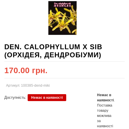
DEN. CALOPHYLLUM X SIB
(ОРХІДЕЯ, ДЕНДРОБІУМИ)
170.00 грн.
Артикул: 100385-dend-miki
Немає в
Доступність:
Немає в наявності
наявності
.
Поставка
товару
можлива
за
наявності