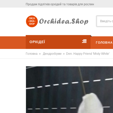
Продаж підлітків орхідей та товарів для рослин
ОРХІДЕЇ
ГОЛОВНА
»
»
Головна
Дендробіуми
Den. Happy Friend 'Misty White'