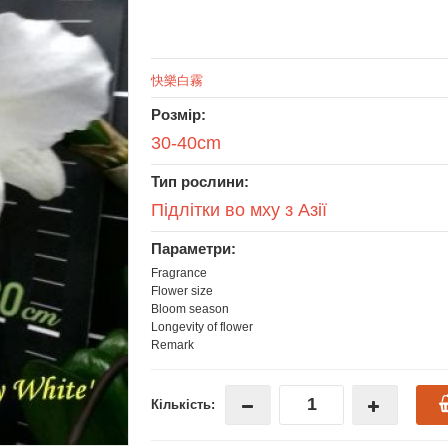
快樂白霧
Розмір:
30-40cm
Тип рослини:
Підлітки во мху з Азії
Параметри:
Fragrance
Flower size
Bloom season
Longevity of flower
Remark
Кількість: