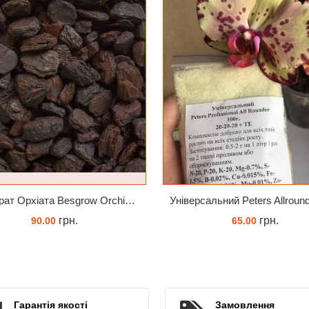
Субстрат Орхіата Besgrow Orchiata фракція 18-25мм
грн.
грн.
90.00
65.00
ЗАМОВИТИ
КУПИТИ
Гарантія якості
Замовлення