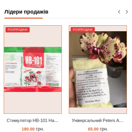
Лідери продажів
РОЗПРОДАЖ
Лідер
Універсальний Peters Allrounder 20-20-20+ТЕ
Субстрат Trixie Пресований мох сфагнум з Німеччини для орхідей та тераріумів 100 г
грн.
грн.
65.00
239.45