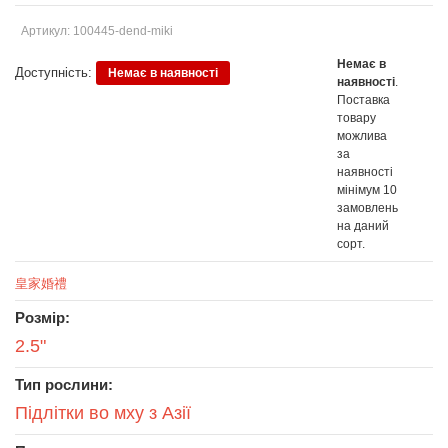
Артикул: 100445-dend-miki
Немає в
Доступність:
Немає в наявності
наявності
.
Поставка
товару
можлива
за
наявності
мінімум 10
замовлень
на даний
сорт.
皇家婚禮
Розмір:
2.5"
Тип рослини:
Підлітки во мху з Азії