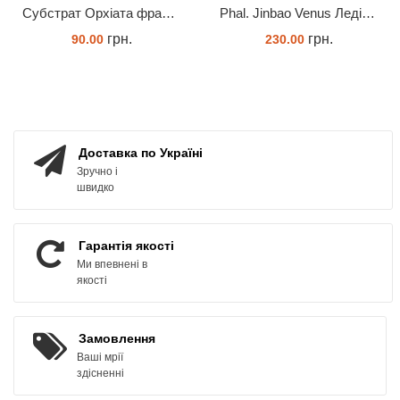
Субстрат Орхіата фракція 9-12мм
Phal. Jinbao Venus Леді Мармелад 1.7 (торфстакан)
грн.
грн.
90.00
230.00
ЗАМОВИТИ
ЗАМОВИТИ
Доставка по Україні
Зручно і
швидко
Гарантія якості
Ми впевнені в
якості
Замовлення
Ваші мрії
здісненні