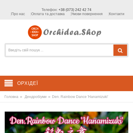
Телефон:
+38 (073) 242 42 74
Про нас
Оплата та доставка
Умови повернення
Контакти
ОРХІДЕЇ
»
»
Головна
Дендробіуми
Den. Rainbow Dance 'Hanamizuki'