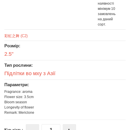
наявності
мінімум 10
замовлень
на даний
сорт.
彩虹之舞 (C2)
Розмір:
2.5"
Тип рослини:
Підлітки во мху з Азії
Параметри:
Fragrance: aroma
Flower size: 3.5cm
Bloom season
Longevity of flower
Remark: Mericlone
Кількість: