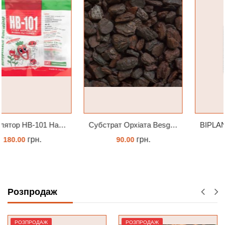
Субстрат Орхіата Besgrow Orchiata фракція 18-25мм
BIPLANTOL® Notfalltropfen біплантол реаніматор 100 мл
грн.
грн.
90.00
464.00
ЗАМОВИТИ
КУПИТИ
Розпродаж
РОЗПРОДАЖ
РОЗПРОДАЖ