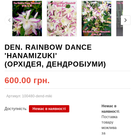
DEN. RAINBOW DANCE
'HANAMIZUKI'
(ОРХІДЕЯ, ДЕНДРОБІУМИ)
600.00 грн.
Артикул: 100480-dend-miki
Немає в
Доступність:
Немає в наявності
наявності
.
Поставка
товару
можлива
за