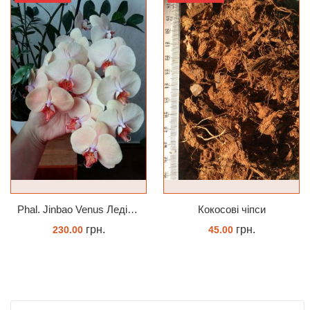
Phal. Jinbao Venus Леді Мармелад 1.7 (торфстакан)
Кокосові чіпси
грн.
грн.
230.00
45.00
ЗАМОВИТИ
КУПИТИ