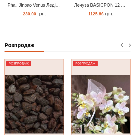
Phal. Jinbao Venus Леді Мармелад 1.7 (торфстакан)
Лечуза BASICPON 12 літрів
грн.
грн.
230.00
1125.86
ЗАМОВИТИ
ЗАМОВИТИ
Розпродаж
РОЗПРОДАЖ
РОЗПРОДАЖ