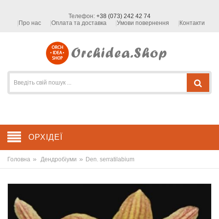
Телефон:
+38 (073) 242 42 74
Про нас
Оплата та доставка
Умови повернення
Контакти
ОРХІДЕЇ
»
»
Головна
Дендробіуми
Den. serratilabium