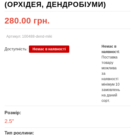
(ОРХІДЕЯ, ДЕНДРОБІУМИ)
280.00 грн.
Артикул: 100488-dend-miki
Немає в
Доступність:
Немає в наявності
наявності
.
Поставка
товару
можлива
за
наявності
мінімум 10
замовлень
на даний
сорт.
Розмір:
2.5"
Тип рослини: