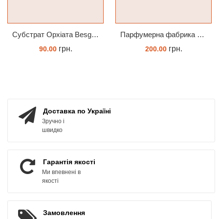
Субстрат Орхіата Besgrow Orchiata фракція 18-25мм
Парфумерна фабрика Valkion 9102 1.7 (торфстакан) реанімашка
грн.
грн.
90.00
200.00
ЗАМОВИТИ
ЗАМОВИТИ
Доставка по Україні
Зручно і
швидко
Гарантія якості
Ми впевнені в
якості
Замовлення