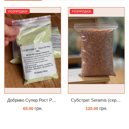
РОЗПРОДАЖ
РОЗПРОДАЖ
Добриво Супер Рост Peters Hi Nitro 30-10-10 + мікроелементи
Субстрат Seramis (серамис) універсальний - гранульована глина стандартного разміра для всіх рослин 1 л
грн.
грн.
65.00
120.00