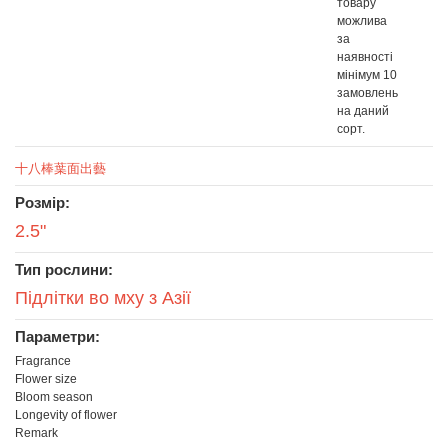
товару
можлива
за
наявності
мінімум 10
замовлень
на даний
сорт.
十八棒葉面出藝
Розмір:
2.5"
Тип рослини:
Підлітки во мху з Азії
Параметри:
Fragrance
Flower size
Bloom season
Longevity of flower
Remark