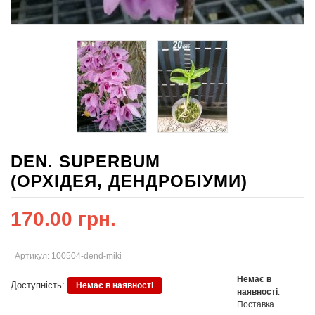
DEN. SUPERBUM
(ОРХІДЕЯ, ДЕНДРОБІУМИ)
170.00 грн.
Артикул: 100504-dend-miki
Немає в
Доступність:
Немає в наявності
наявності
.
Поставка