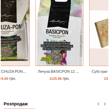
Лечуза BASICPON 12 літрів
Субстрат Trixie Пресований мох сфагнум з Німеччини для орхідей та тераріумів 100 г
грн.
грн.
1125.86
239.45
ЗАМОВИТИ
ЗАМОВИТИ
Розпродаж