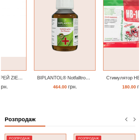
BIPLANTOL® Notfalltropfen біплантол реаніматор 100 мл
Стимулятор HB-101 Натуральний віталайзер 6 мл
грн.
грн.
464.00
180.00
КУПИТИ
ЗАМОВИТИ
Розпродаж
РОЗПРОДАЖ
РОЗПРОДАЖ