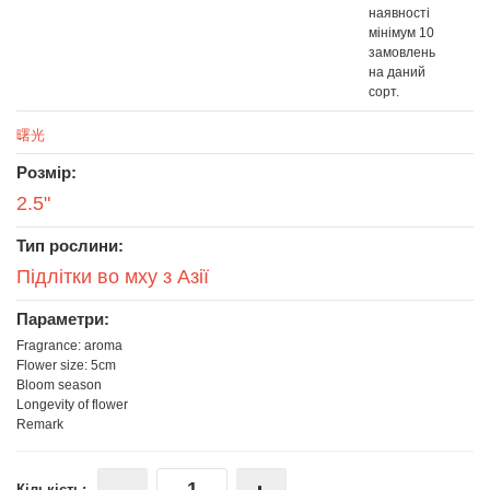
наявності
мінімум 10
замовлень
на даний
сорт.
曙光
Розмір:
2.5"
Тип рослини:
Підлітки во мху з Азії
Параметри:
Fragrance: aroma
Flower size: 5cm
Bloom season
Longevity of flower
Remark
Кількість: