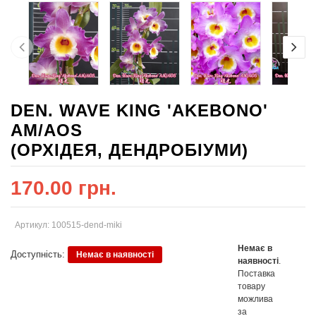
DEN. WAVE KING 'AKEBONO'
AM/AOS
(ОРХІДЕЯ, ДЕНДРОБІУМИ)
170.00 грн.
Артикул: 100515-dend-miki
Немає в
Доступність:
Немає в наявності
наявності
.
Поставка
товару
можлива
за