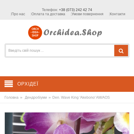
Телефон:
+38 (073) 242 42 74
Про нас
Оплата та доставка
Умови повернення
Контакти
ОРХІДЕЇ
»
»
Головна
Дендробіуми
Den. Wave King 'Akebono' AM/AOS