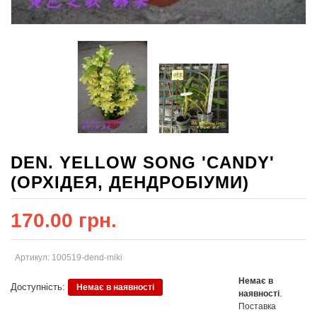
DEN. YELLOW SONG 'CANDY'
(ОРХІДЕЯ, ДЕНДРОБІУМИ)
170.00 грн.
Артикул: 100519-dend-miki
Немає в
Доступність:
Немає в наявності
наявності
.
Поставка