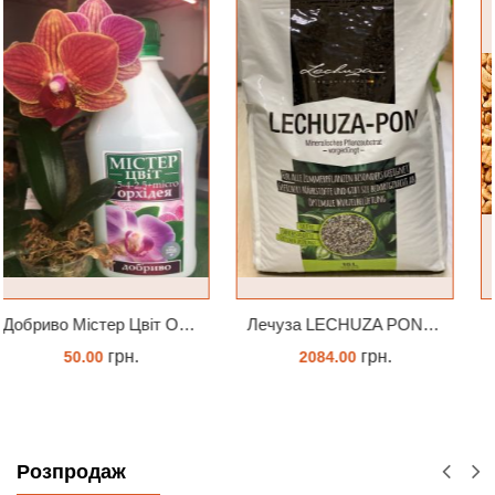
Лечуза LECHUZA PON 18 літрів
Субстрат Seramis (серамис) крупний для орхідей 1 л
грн.
грн.
2084.00
225.36
ОЧІКУЄТЬСЯ
ЗАМОВИТИ
Розпродаж