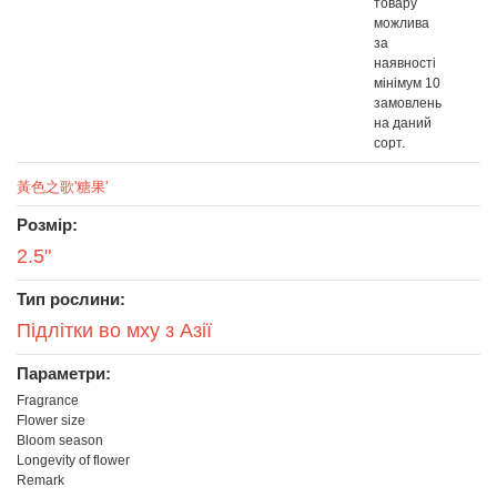
товару
можлива
за
наявності
мінімум 10
замовлень
на даний
сорт.
黃色之歌'糖果'
Розмір:
2.5"
Тип рослини:
Підлітки во мху з Азії
Параметри:
Fragrance
Flower size
Bloom season
Longevity of flower
Remark