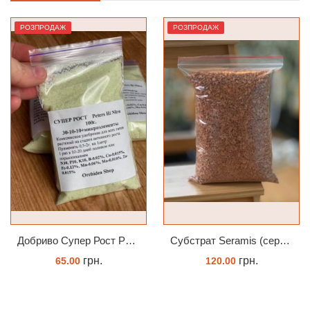
РОЗПРОДАЖ
РОЗПРОДАЖ
Добриво Супер Рост Peters Hi Nitro 30-10-10 + мікроелементи
Субстрат Seramis (серамис) універсальний - гранульована глина стандартного разміра для всіх рослин 1 л
грн.
грн.
65.00
120.00