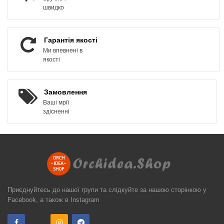
швидко
Гарантія якості
Ми впевнені в
якості
Замовлення
Ваші мрії
здісненні
Приєднуйтесь до нашої групи та слідкуйте за нашою сторінкою у
Facebook, а також в Instagram