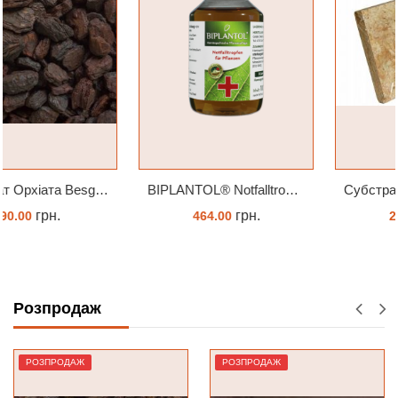
BIPLANTOL® Notfalltropfen біплантол реаніматор 100 мл
Субстрат Trixie Пресований мох сфагнум з Німеччини для орхідей та тераріумів 100 г
грн.
грн.
464.00
239.45
КУПИТИ
ЗАМОВИТИ
Розпродаж
РОЗПРОДАЖ
РОЗПРОДАЖ