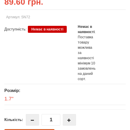
89.60 грн.
Артикул: SN72
Немає в
Доступність:
Немає в наявності
наявності
.
Поставка
товару
можлива
за
наявності
мінімум 10
замовлень
на даний
сорт.
Розмір:
1.7"
Кількість: