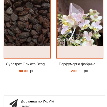
Субстрат Орхіата Besgrow Orchiata фракція 18-25мм
Парфумерна фабрика Valkion 9102 1.7 (торфстакан) реанімашка
грн.
грн.
90.00
200.00
ЗАМОВИТИ
ЗАМОВИТИ
Доставка по Україні
Зручно і