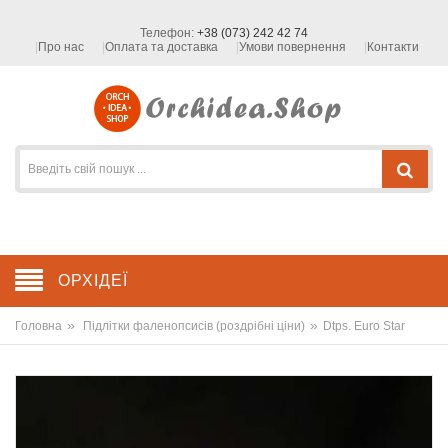
Телефон:
+38 (073) 242 42 74
Про нас
Оплата та доставка
Умови повернення
Контакти
ОРХІДЕЇ
»
»
Головна
Підлітки фаленопсисів (роздрібні ціни)
Dtps. Euro Star