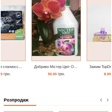
Добриво Містер Цвіт Орхідея
Зажим TopDreams Стрекоза для крепления цветоноса орхидеи
грн.
грн.
50.00
8.00
ЗАМОВИТИ
ЗАМОВИТИ
Розпродаж