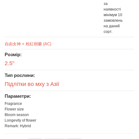
за
наявності
мінімум 10
замовлень
на даний
сорт.
自由女神 × 粉紅樹蘭 (AC)
Розмір:
2.5"
Тип рослини:
Підлітки во мху з Азії
Параметри:
Fragrance
Flower size
Bloom season
Longevity of flower
Remark: Hybrid