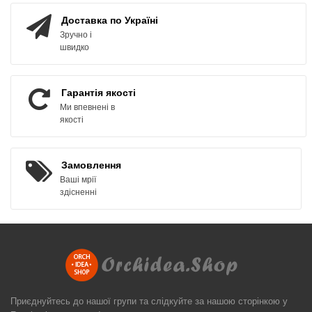
Доставка по Україні
Зручно і
швидко
Гарантія якості
Ми впевнені в
якості
Замовлення
Ваші мрії
здісненні
Приєднуйтесь до нашої групи та слідкуйте за нашою сторінкою у