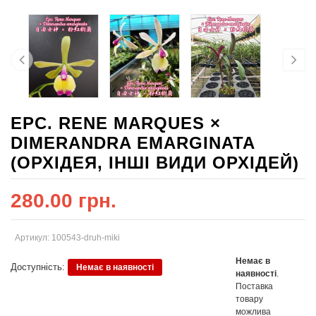
EPC. RENE MARQUES ×
DIMERANDRA EMARGINATA
(ОРХІДЕЯ, ІНШІ ВИДИ ОРХІДЕЙ)
280.00 грн.
Артикул: 100543-druh-miki
Немає в
Доступність:
Немає в наявності
наявності
.
Поставка
товару
можлива