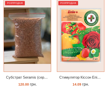
РОЗПРОДАЖ
РОЗПРОДАЖ
Субстрат Seramis (серамис) універсальний - гранульована глина стандартного разміра для всіх рослин 1 л
Cтимулятор Кіссон Епін +
грн.
грн.
120.00
14.09
ЗАМОВИТИ
КУПИТИ