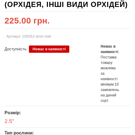
(ОРХІДЕЯ, ІНШІ ВИДИ ОРХІДЕЙ)
225.00 грн.
Артикул: 100562-druh-miki
Немає в
Доступність:
Немає в наявності
наявності
.
Поставка
товару
можлива
за
наявності
мінімум 10
замовлень
на даний
сорт.
Розмір:
2.5"
Тип рослини: