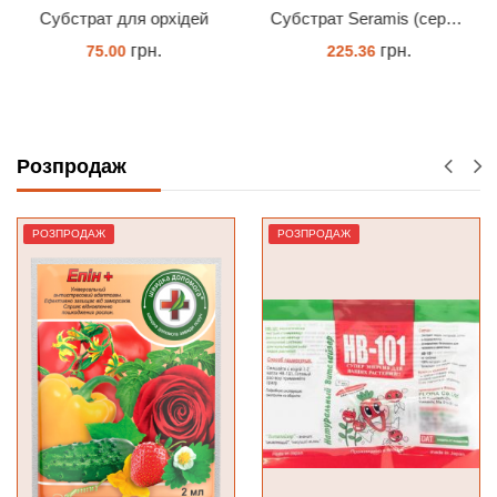
ей
Субстрат Seramis (серамис) крупний для орхідей 1 л
Phal. Jinbao
грн.
грн.
225.36
230.00
ЗАМОВИТИ
ЗАМОВИТИ
Розпродаж
РОЗПРОДАЖ
РОЗПРОДАЖ