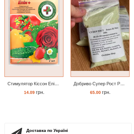
Cтимулятор Кіссон Епін +
Добриво Супер Рост Peters Hi Nitro 30-10-10 + мікроелементи
грн.
грн.
14.09
65.00
КУПИТИ
ЗАМОВИТИ
Доставка по Україні