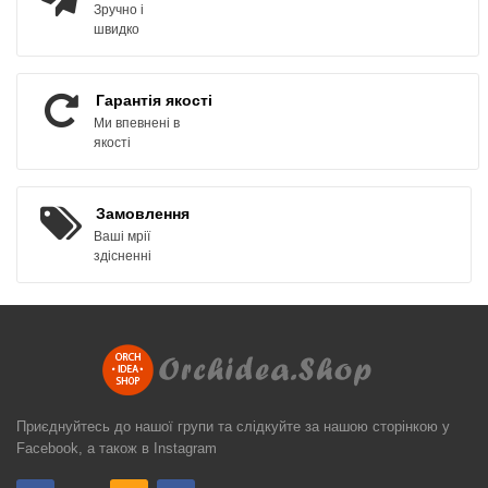
Зручно і
швидко
Гарантія якості
Ми впевнені в
якості
Замовлення
Ваші мрії
здісненні
Приєднуйтесь до нашої групи та слідкуйте за нашою сторінкою у
Facebook, а також в Instagram