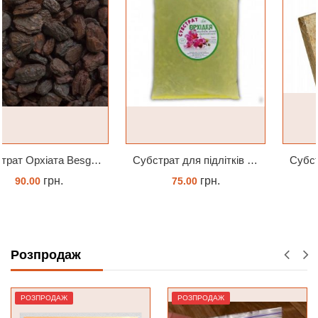
Субстрат для підлітків орхідей 2л
Субстрат Trixie Пресований мох сфагнум з Німеччини для орхідей та тераріумів 100 г
грн.
грн.
75.00
239.45
ЗАМОВИТИ
ЗАМОВИТИ
Розпродаж
РОЗПРОДАЖ
РОЗПРОДАЖ