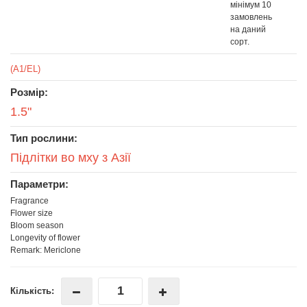
мінімум 10
замовлень
на даний
сорт.
(A1/EL)
Розмір:
1.5"
Тип рослини:
Підлітки во мху з Азії
Параметри:
Fragrance
Flower size
Bloom season
Longevity of flower
Remark: Mericlone
Кількість: