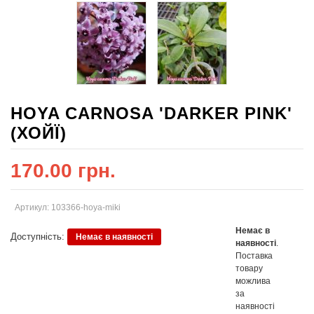
HOYA CARNOSA 'DARKER PINK'
(ХОЙЇ)
170.00 грн.
Артикул: 103366-hoya-miki
Немає в
Доступність:
Немає в наявності
наявності
.
Поставка
товару
можлива
за
наявності