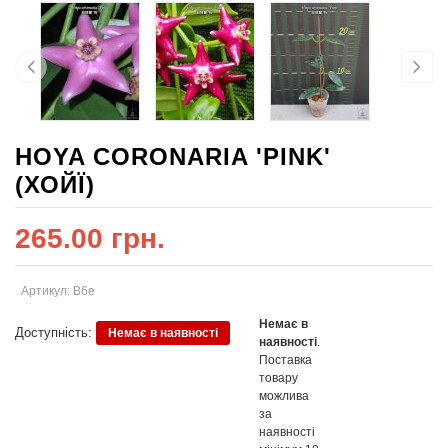
HOYA CORONARIA 'PINK'
(ХОЙЇ)
265.00 грн.
Артикул: В6е
Немає в
Доступність:
Немає в наявності
наявності
.
Поставка
товару
можлива
за
наявності