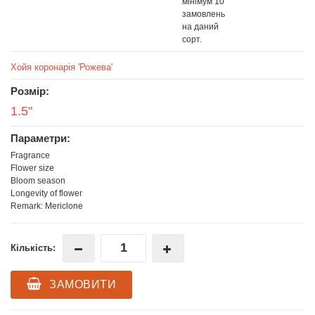
мінімум 10
замовлень
на даний
сорт.
Хойя коронарія 'Рожева'
Розмір:
1.5"
Параметри:
Fragrance
Flower size
Bloom season
Longevity of flower
Remark: Mericlone
Кількість:
ЗАМОВИТИ