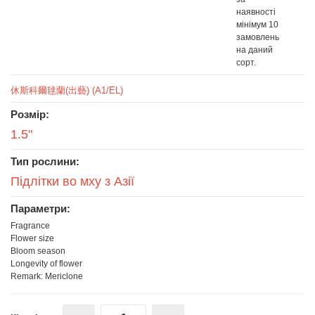
наявності
мінімум 10
замовлень
на даний
сорт.
休斯科爾毬蘭(出藝) (A1/EL)
Розмір:
1.5"
Тип рослини:
Підлітки во мху з Азії
Параметри:
Fragrance
Flower size
Bloom season
Longevity of flower
Remark: Mericlone