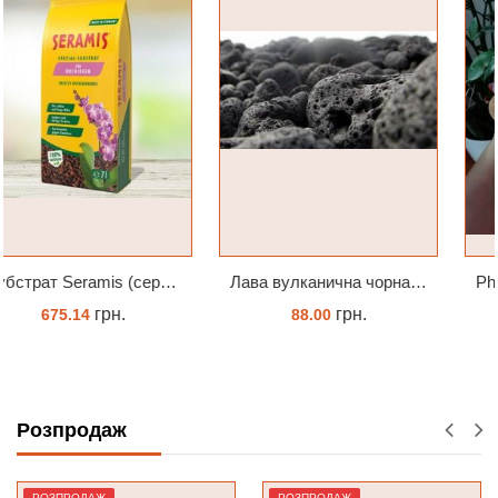
Лава вулканична чорна 10-25 мм 1 л
Phal. Jinbao Venus Леді Мармелад 1.7 (торфстакан)
грн.
грн.
88.00
230.00
КУПИТИ
ЗАМОВИТИ
Розпродаж
РОЗПРОДАЖ
РОЗПРОДАЖ