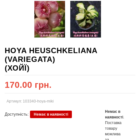
HOYA HEUSCHKELIANA
(VARIEGATA)
(ХОЙЇ)
170.00 грн.
Артикул: 103340-hoya-miki
Немає в
Доступність:
Немає в наявності
наявності
.
Поставка
товару
можлива
за