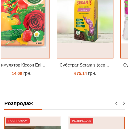
Субстрат Seramis (серамис) для орхідей 7 л заводське пакування
Субстрат Орхіата фракція 9-12мм
грн.
грн.
675.14
90.00
ЗАМОВИТИ
ЗАМОВИТИ
Розпродаж
РОЗПРОДАЖ
РОЗПРОДАЖ