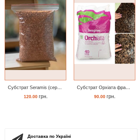
Субстрат Seramis (серамис) універсальний - гранульована глина стандартного разміра для всіх рослин 1 л
Субстрат Орхіата фракція 9-12мм
грн.
грн.
120.00
90.00
ЗАМОВИТИ
ЗАМОВИТИ
Доставка по Україні