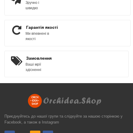
Зручно і
швидко
Гарантія якості
Ми впевнені в
якості
Замовлення
Ваші мрії
здісненні
Приєднуйтесь до нашої групи та слідкуйте за нашою сторінкою у
Facebook, а також в Instagram