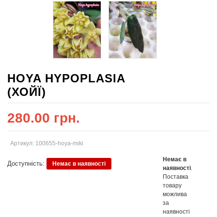
HOYA HYPOPLASIA
(ХОЙЇ)
280.00 грн.
Артикул: 100655-hoya-miki
Немає в
Доступність:
Немає в наявності
наявності
.
Поставка
товару
можлива
за
наявності