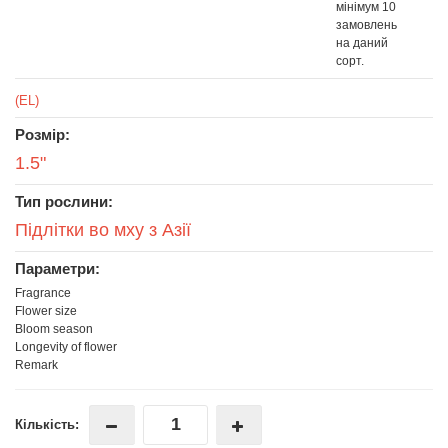
мінімум 10
замовлень
на даний
сорт.
(EL)
Розмір:
1.5"
Тип рослини:
Підлітки во мху з Азії
Параметри:
Fragrance
Flower size
Bloom season
Longevity of flower
Remark
Кількість: