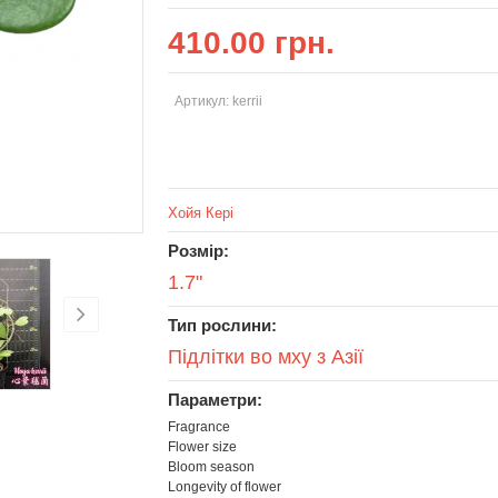
410.00 грн.
Артикул: kerrii
Хойя Кері
Розмір:
1.7"
Тип рослини:
Підлітки во мху з Азії
Параметри:
Fragrance
Flower size
Bloom season
Longevity of flower