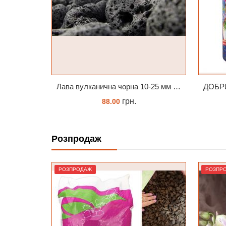
Лава вулканична чорна 10-25 мм 1 л
ДОБРИВО-СПРЕЙ ZIELONY DOM ZDROWY KORZEŃ ЗЕЛЕНИЙ ДІМ ЗДОРОВИЙ КОРІНЬ 300МЛ
грн.
262.00
Розпродаж
КУПИТИ
РОЗПРОДАЖ
РОЗПР