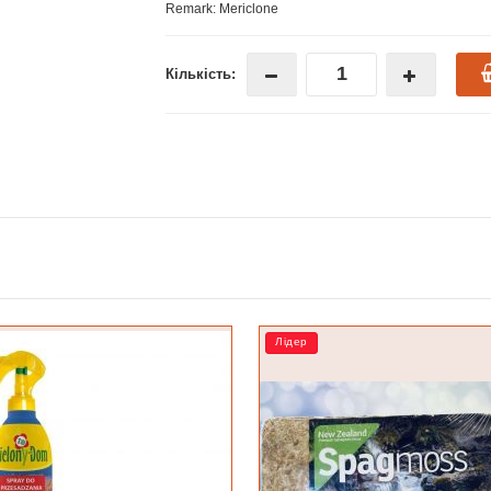
Remark: Mericlone
Кількість:
Лідер