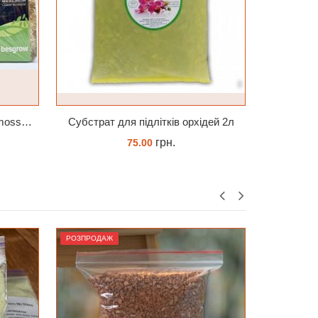
ідей 2л
Зажим TopDreams Стрекоза для крепления цветоноса орхидеи
грн.
8.00
ЗАМОВИТИ
РОЗПРОДАЖ
РОЗПРОДА