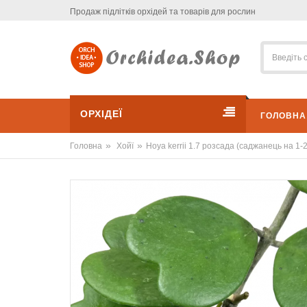
Продаж підлітків орхідей та товарів для рослин
ОРХІДЕЇ
ГОЛОВНА
»
»
Головна
Хойї
Hoya kerrii 1.7 розсада (саджанець на 1