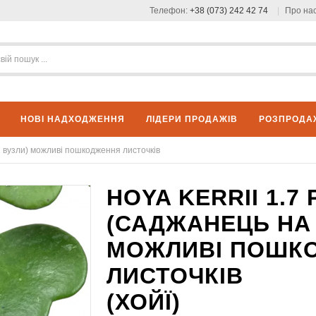
Телефон:
+38 (073) 242 42 74
Про на
НОВІ НАДХОДЖЕННЯ
ЛІДЕРИ ПРОДАЖІВ
РОЗПРОДА
-2 вузли) можливі пошкодження листочків
HOYA KERRII 1.7
(САДЖАНЕЦЬ НА 
МОЖЛИВІ ПОШК
ЛИСТОЧКІВ
(ХОЙЇ)