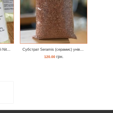
Добриво Супер Рост Peters Hi Nitro 30-10-10 + мікроелементи
Субстрат Seramis (серамис) універсальний - гранульована глина стандартного разміра для всіх рослин 1 л
грн.
120.00
ЗАМОВИТИ