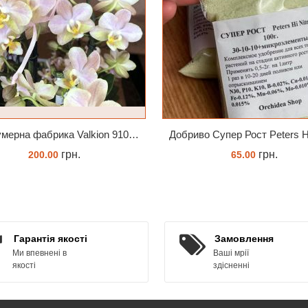
Парфумерна фабрика Valkion 9102 1.7 (торфстакан) реанімашка
грн.
грн.
200.00
65.00
ЗАМОВИТИ
ЗАМОВИТИ
Гарантія якості
Замовлення
Ми впевнені в
Ваші мрії
якості
здісненні