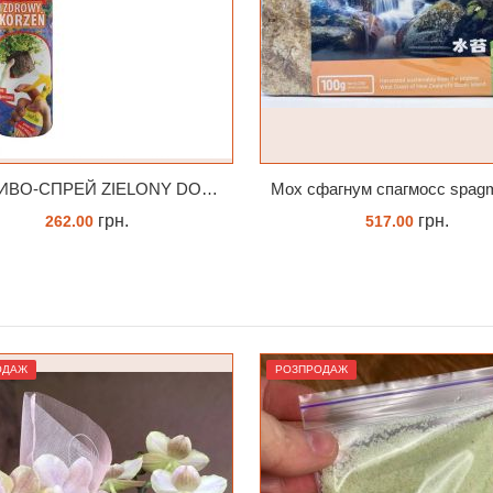
Мох сфагнум спагмосс spagmoss besgrow прессований новозеландський. Заводське пакування 100 грамм
Субстрат для підлітків орх
грн.
грн.
517.00
75.00
КУПИТИ
ЗАМОВИТИ
ОДАЖ
РОЗПРОДАЖ