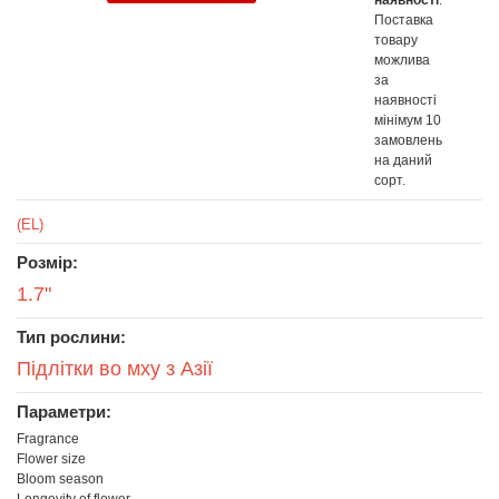
Поставка
товару
можлива
за
наявності
мінімум 10
замовлень
на даний
сорт.
(EL)
Розмір:
1.7"
Тип рослини:
Підлітки во мху з Азії
Параметри:
Fragrance
Flower size
Bloom season
Longevity of flower