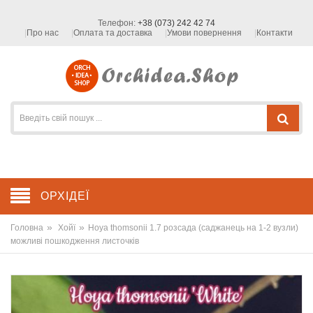
Телефон:
+38 (073) 242 42 74
Про нас
Оплата та доставка
Умови повернення
Контакти
ОРХІДЕЇ
»
»
Головна
Хойї
Hoya thomsonii 1.7 розсада (саджанець на 1-2 вузли)
можливі пошкодження листочків