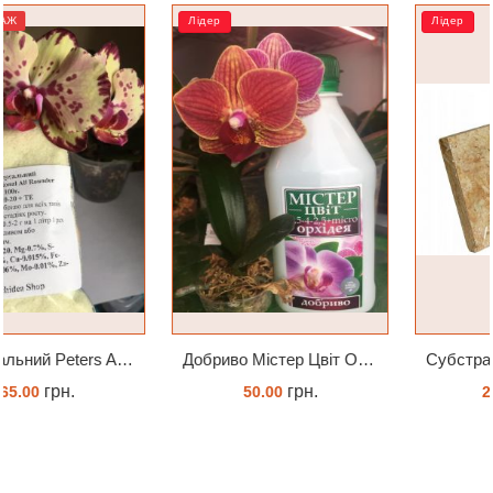
Лідер
Лідер
Добриво Містер Цвіт Орхідея
Субстрат Trixie Пресований мох сфагнум з Німеччини для орхідей та тераріумів 100 г
грн.
грн.
50.00
239.45
ЗАМОВИТИ
ЗАМОВИТИ