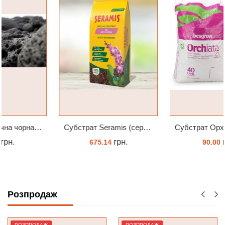
Субстрат Seramis (серамис) для орхідей 7 л заводське пакування
Субстрат Орхіата фракція 9-12мм
грн.
грн.
675.14
90.00
ЗАМОВИТИ
ЗАМОВИТИ
Розпродаж
РОЗПРОДАЖ
РОЗПРОДАЖ