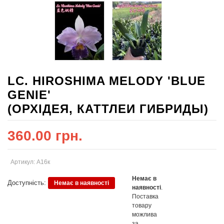
LC. HIROSHIMA MELODY 'BLUE
GENIE'
(ОРХІДЕЯ, КАТТЛЕИ ГИБРИДЫ)
360.00 грн.
Артикул: А16к
Немає в
Доступність:
Немає в наявності
наявності
.
Поставка
товару
можлива
за