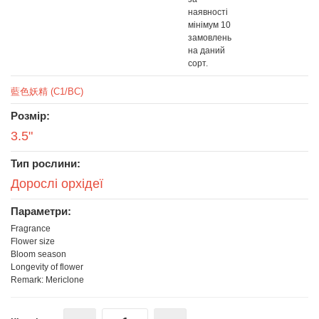
наявності
мінімум 10
замовлень
на даний
сорт.
藍色妖精 (C1/BC)
Розмір:
3.5"
Тип рослини:
Дорослі орхідеї
Параметри:
Fragrance
Flower size
Bloom season
Longevity of flower
Remark: Mericlone