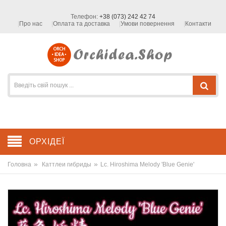
Телефон:
+38 (073) 242 42 74
Про нас
Оплата та доставка
Умови повернення
Контакти
ОРХІДЕЇ
»
»
Головна
Каттлеи гибриды
Lc. Hiroshima Melody 'Blue Genie'