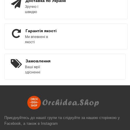
Доставка по Україні
Зручно і
швидко
Гарантія якості
Ми впевнені в
якості
Замовлення
Ваші мрії
здісненні
Приєднуйтесь до нашої групи та слідкуйте за нашою сторінкою у
Facebook, а також в Instagram