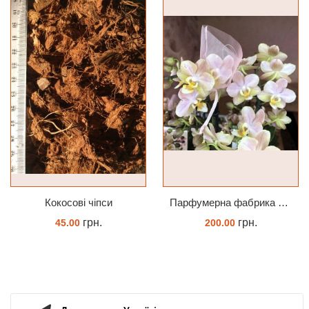
Кокосові чіпси
Парфумерна фабрика Valkion 9102 1.7 (торфстакан) реанімашка
грн.
грн.
45.00
200.00
КУПИТИ
ЗАМОВИТИ