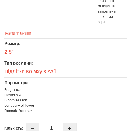
наявності
мінімум 10
замовлень
на даний
сорт.
腋唇蘭出藝個體
Розмір:
2.5"
Тип рослини:
Підлітки во мху з Азії
Параметри:
Fragrance
Flower size
Bloom season
Longevity of flower
Remark: *aroma*
Кількість: