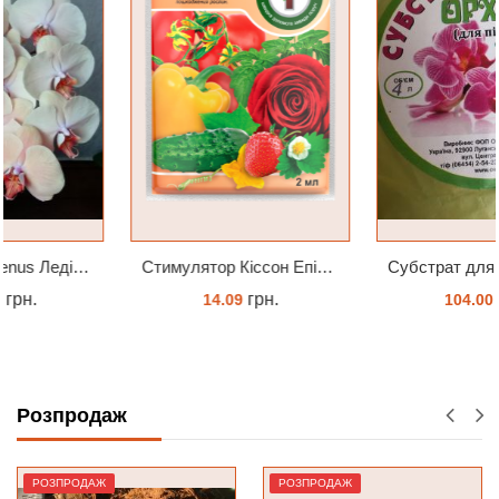
Cтимулятор Кіссон Епін +
Субстрат для підлітків орхідей 4 л
грн.
грн.
14.09
104.00
КУПИТИ
ЗАМОВИТИ
Розпродаж
РОЗПРОДАЖ
РОЗПРОДАЖ