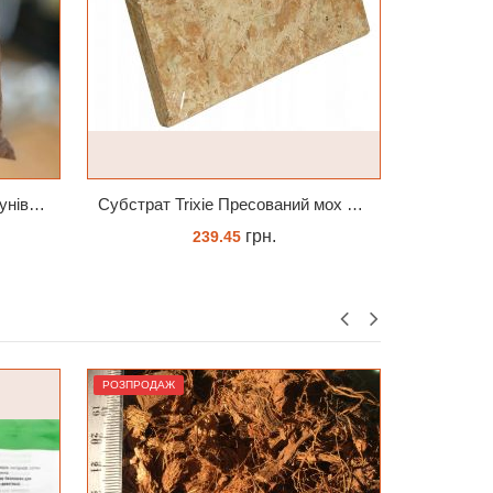
Субстрат Trixie Пресований мох сфагнум з Німеччини для орхідей та тераріумів 100 г
Phal. Jinbao Venus Леді Мармелад 1.7 (торфстакан)
Субстрат
грн.
230.00
ЗАМОВИТИ
РОЗПРОДАЖ
РОЗПРОДА