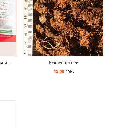
Стимулятор HB-101 Натуральний віталайзер 6 мл
Кокосові чіпси
грн.
45.00
КУПИТИ