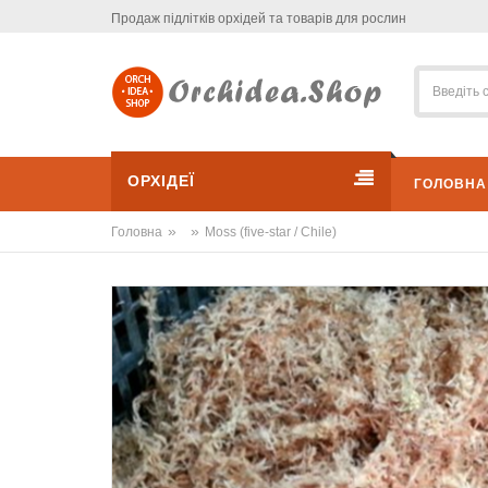
Продаж підлітків орхідей та товарів для рослин
ОРХІДЕЇ
ГОЛОВНА
»
»
Головна
Moss (five-star / Chile)