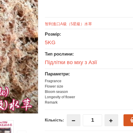
智利進口A級（5星級）水草
Розмір:
5KG
Тип рослини:
Підлітки во мху з Азії
Параметри:
Fragrance
Flower size
Bloom season
Longevity of flower
Remark
Кількість: