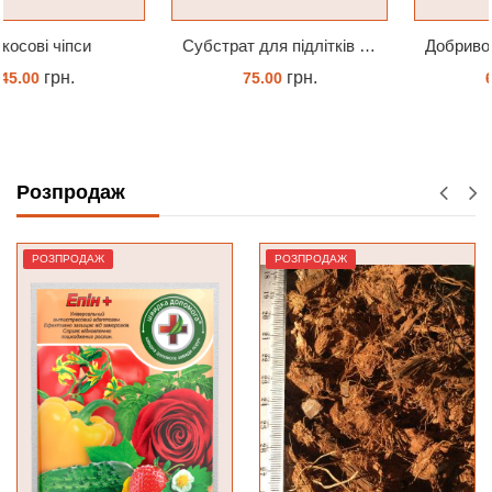
Субстрат для підлітків орхідей 2л
Добриво Супер Рост Peters Hi Nitro 30-10-10 + мікроелементи
грн.
грн.
75.00
65.00
ЗАМОВИТИ
ЗАМОВИТИ
Розпродаж
РОЗПРОДАЖ
РОЗПРОДАЖ