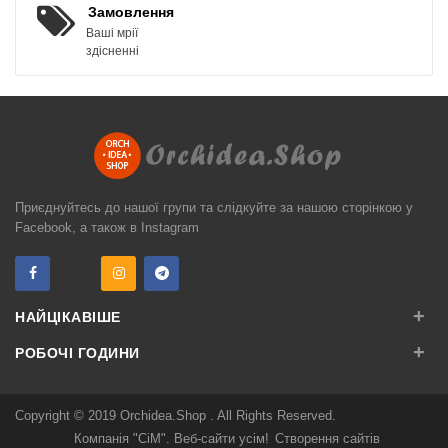
Замовлення
Ваші мрії
здісненні
Приєднуйтесь до нашої групи та слідкуйте за нашою сторінкою у
Facebook, а також в Instagram
+
НАЙЦІКАВІШЕ
+
РОБОЧІ ГОДИНИ
Copyright © 2019
Orchidea.Shop
. All Rights Reserved.
Компанія "СіМ". Веб-сайти усім!
Створення сайтів