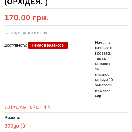
(ОРХІДЕЯ, )
170.00 грн.
Артикул: В41н-mate-miki
Немає в
Доступність:
Немає в наявності
наявності
.
Поставка
товару
можлива
за
наявності
мінімум 10
замовлень
на даний
сорт.
智利進口A級（5星級）水草
Розмір:
300gå·¦å³