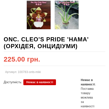
ONC. CLEO'S PRIDE 'HAMA'
(ОРХІДЕЯ, ОНЦИДІУМИ)
225.00 грн.
Артикул: 100783-onts-miki
Немає в
Доступність:
Немає в наявності
наявності
.
Поставка
товару
можлива
за
наявності