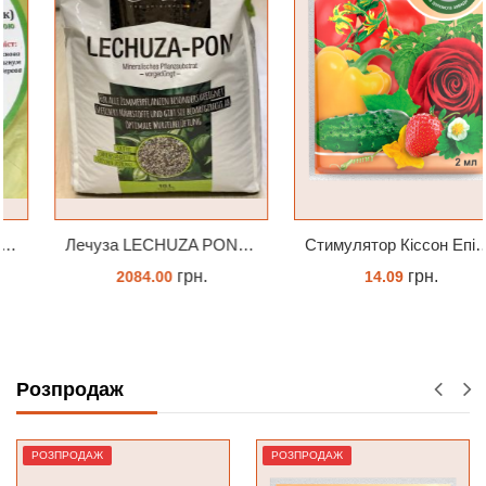
Лечуза LECHUZA PON 18 літрів
Cтимулятор Кіссон Епін +
грн.
грн.
2084.00
14.09
ОЧІКУЄТЬСЯ
КУПИТИ
Розпродаж
РОЗПРОДАЖ
РОЗПРОДАЖ