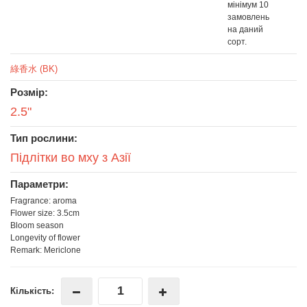
мінімум 10
замовлень
на даний
сорт.
綠香水 (BK)
Розмір:
2.5"
Тип рослини:
Підлітки во мху з Азії
Параметри:
Fragrance: aroma
Flower size: 3.5cm
Bloom season
Longevity of flower
Remark: Mericlone
Кількість: