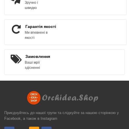
Зручно і
швидко
Гарантія якості
Ми впевнені в
якості
Замовлення
Ваші мрії
здісненні
Приєднуйтесь до нашої групи та слідкуйте за нашою сторінкою у
Facebook, а також в Instagram