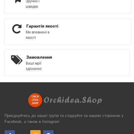
Зручно і
швидко
Гарантія якості
Ми впевнені в
якості
Замовлення
Ваші мрії
здісненні
Приєднуйтесь до нашої групи та слідкуйте за нашою сторінкою у
Facebook, а також в Instagram