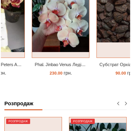
Phal. Jinbao Venus Леді Мармелад 1.7 (торфстакан)
Субстрат Орхіата Besgrow Orchiata фракція 18-25мм
грн.
грн.
230.00
90.00
ЗАМОВИТИ
ЗАМОВИТИ
Розпродаж
РОЗПРОДАЖ
РОЗПРОДАЖ