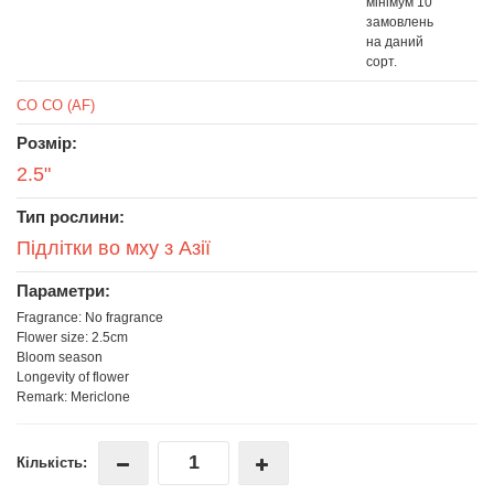
мінімум 10
замовлень
на даний
сорт.
CO CO (AF)
Розмір:
2.5"
Тип рослини:
Підлітки во мху з Азії
Параметри:
Fragrance: No fragrance
Flower size: 2.5cm
Bloom season
Longevity of flower
Remark: Mericlone
Кількість: