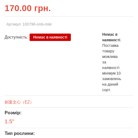
170.00 грн.
Артикул: 100798-onts-miki
Немає в
Доступність:
Немає в наявності
наявності
.
Поставка
товару
можлива
за
наявності
мінімум 10
замовлень
на даний
сорт.
劍葉文心（EZ）
Розмір:
1.5"
Тип рослини: