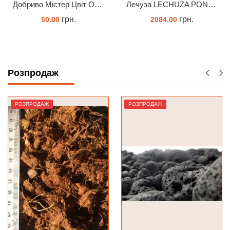
Добриво Містер Цвіт Орхідея
Лечуза LECHUZA PON 18 літрів
н.
грн.
грн
2084.00
65.00
ТИ
ОЧІКУЄТЬСЯ
ЗАМОВИ
Розпродаж
РОЗПРОДАЖ
РОЗПРОДАЖ