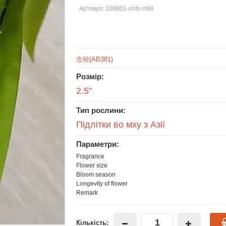
Артикул: 100801-onts-miki
念祖(AB381)
Розмір:
2.5"
Тип рослини:
Підлітки во мху з Азії
Параметри:
Fragrance
Flower size
Bloom season
Longevity of flower
Remark
Кількість: