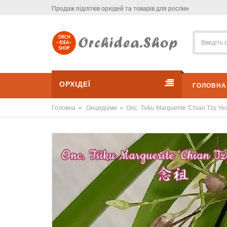
Продаж підлітків орхідей та товарів для рослин
ОРХІДЕЇ
ГОЛОВНА
»
»
Головна
Онцидіуми
Onc. Tsiku Marguerite 'Chian Tzy Yea