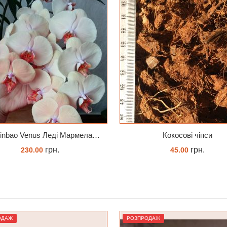
Кокосові чіпси
грн.
грн.
45.00
517.00
КУПИТИ
КУПИТИ
ОДАЖ
РОЗПРОДАЖ