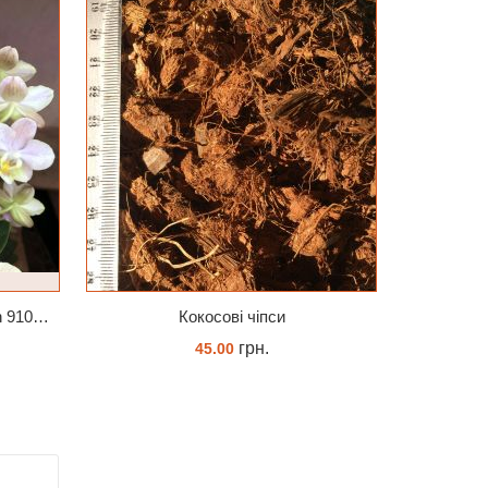
Парфумерна фабрика Valkion 9102 1.7 (торфстакан) реанімашка
Кокосові чіпси
грн.
45.00
КУПИТИ