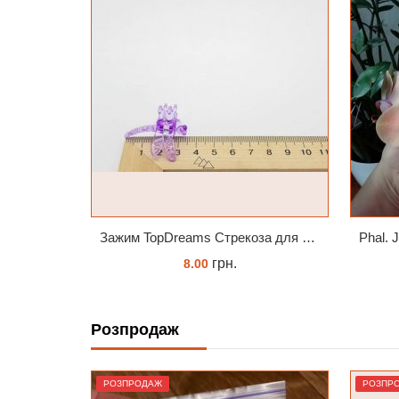
Зажим TopDreams Стрекоза для крепления цветоноса орхидеи
Phal. Jinbao Venus Леді Мармелад 1.7 (торфстакан)
грн.
230.00
Розпродаж
ЗАМОВИТИ
РОЗПРОДАЖ
РОЗПР