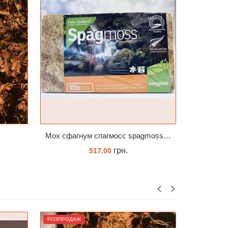
Мох сфагнум спагмосс spagmoss besgrow прессований новозеландський. Заводське пакування 100 грамм
Cтимулятор Кіссон Епін +
грн.
14.09
КУПИТИ
РОЗПРОДАЖ
РОЗПРОДА