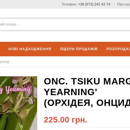
Телефон:
+38 (073) 242 42 74
Про на
НОВІ НАДХОДЖЕННЯ
ЛІДЕРИ ПРОДАЖІВ
РОЗПРОДА
rning'
ONC. TSIKU MARG
YEARNING'
(ОРХІДЕЯ, ОНЦИ
225.00 грн.