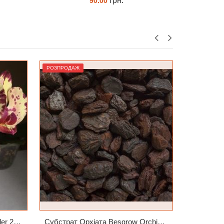
грн.
65.00
ЗАМОВИТИ
РОЗПРОДАЖ
РОЗПРОДА
Універсальний Peters Allrounder 20-20-20+ТЕ
Субстрат Орхіата Besgrow Orchiata фракція 18-25мм