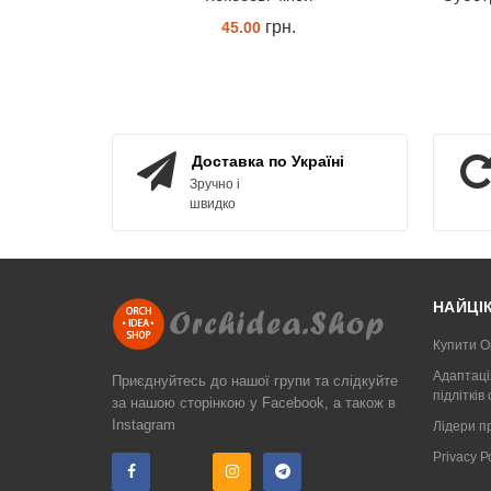
грн.
45.00
КУПИТИ
Доставка по Україні
Зручно і
швидко
НАЙЦІ
Купити О
Адаптаці
Приєднуйтесь до нашої групи та слідкуйте
підлітків
за нашою сторінкою у Facebook, а також в
Instagram
Лідери п
Privacy 