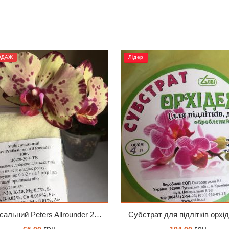
р
РОЗПРОДАЖ
трат для підлітків орхідей 4 л
Субстрат Орхіата фракція