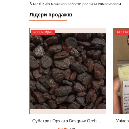
В місті Київ можливо забрати рослини самовивозом.
Лідери продажів
РОЗПРОДАЖ
Ліде
Субстрат Орхіата Besgrow Orchiata фракція 18-25мм
Універсальний Peters Allrounder 20-20-20+ТЕ
Субс