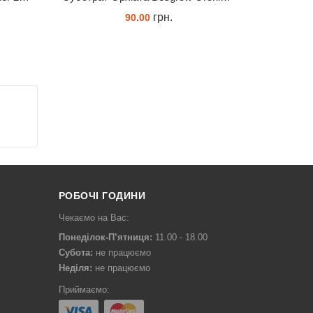
грн.
90.00
ЗАМОВИТИ
РОБОЧІ ГОДИНИ
Чекаємо на Вас:
Понеділок-П’ятниця:
11.00 - 18.00
Субота:
не працюємо
Неділя:
не працюємо
Приймаємо: