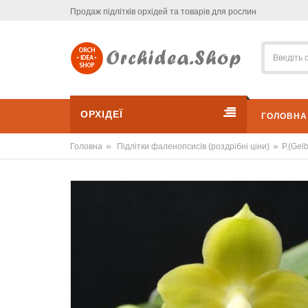
Продаж підлітків орхідей та товарів для рослин
ОРХІДЕЇ
ГОЛОВНА
»
»
Головна
Підлітки фаленопсисів (роздрібні ціни)
P.(Gelb