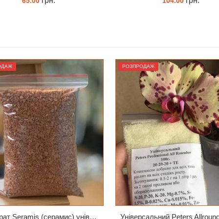
грн.
грн.
104.00
90.00
ЗАМОВИТИ
ЗАМОВИТИ
ОДАЖ
РОЗПРОДАЖ
Субстрат Seramis (серамис) універсальний - гранульована глина стандартного разміра для всіх рослин 1 л