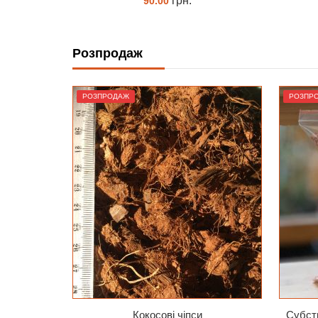
грн.
65.00
Розпродаж
КУПИТИ
РОЗПРОДАЖ
РОЗПР
Кокосові чіпси