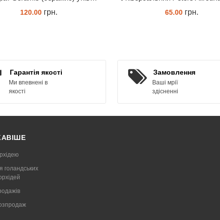
грн.
грн.
120.00
65.00
ЗАМОВИТИ
КУПИТИ
Гарантія якості
Замовлення
Ми впевнені в
Ваші мрії
якості
здісненні
КАВІШЕ
рхідею
я голандських
 орхідей
родажів
Розпродаж