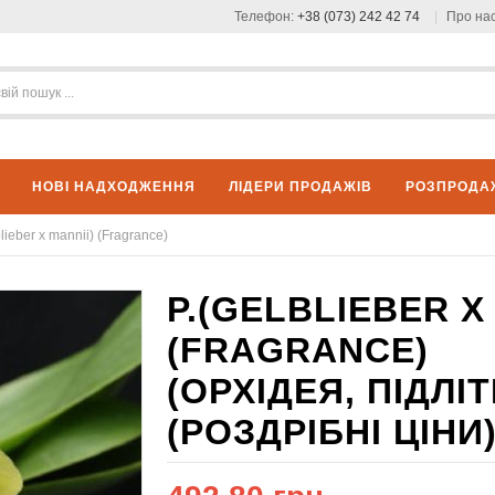
Телефон:
+38 (073) 242 42 74
Про на
НОВІ НАДХОДЖЕННЯ
ЛІДЕРИ ПРОДАЖІВ
РОЗПРОДА
lieber x mannii) (Fragrance)
P.(GELBLIEBER X
(FRAGRANCE)
(ОРХІДЕЯ, ПІДЛ
(РОЗДРІБНІ ЦІНИ)