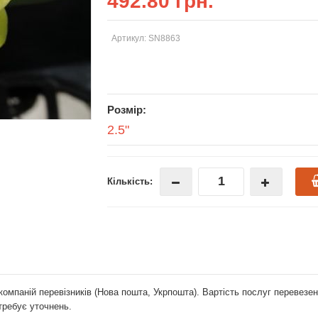
492.80 грн.
Артикул: SN8863
Розмір:
2.5"
Кількість:
компаній перевізників (Нова пошта, Укрпошта). Вартість послуг перевез
отребує уточнень.