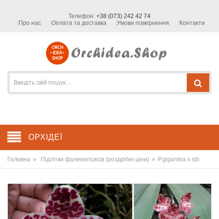
Телефон:
+38 (073) 242 42 74
Про нас
Оплата та доставка
Умови повернення
Контакти
ОРХІДЕЇ
»
»
Головна
Підлітки фаленопсисів (роздрібні ціни)
P.gigantea x sib