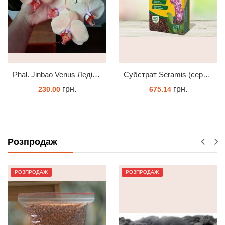
Phal. Jinbao Venus Леді Мармелад 1.7 (торфстакан)
Субстрат Seramis (серамис) для орхідей 7 л заводське пакування
грн.
грн.
675.14
65.00
ЗАМОВИТИ
КУПИТИ
Розпродаж
РОЗПРОДАЖ
РОЗПРОДАЖ