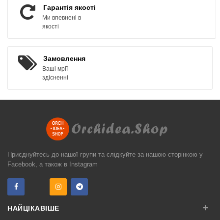
Гарантія якості
Ми впевнені в
якості
Замовлення
Ваші мрії
здісненні
Приєднуйтесь до нашої групи та слідкуйте за нашою сторінкою у
Facebook, а також в Instagram
+
НАЙЦІКАВІШЕ