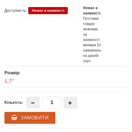
Немає в
Доступність:
Немає в наявності
наявності
.
Поставка
товару
можлива
за
наявності
мінімум 10
замовлень
на даний
сорт.
Розмір:
1.7"
Кількість:
ЗАМОВИТИ