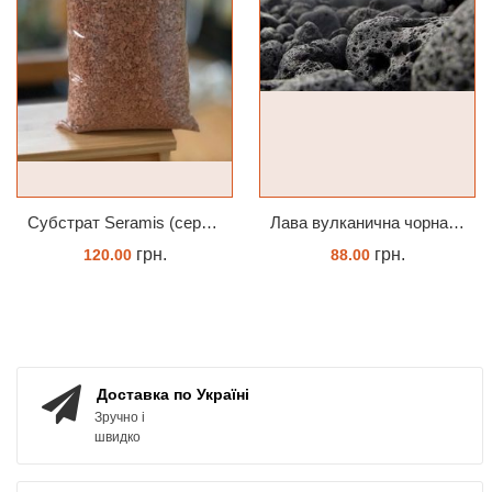
Субстрат Seramis (серамис) універсальний - гранульована глина стандартного разміра для всіх рослин 1 л
Лава вулканична чорна 10-25 мм 1 л
грн.
грн.
120.00
88.00
ЗАМОВИТИ
КУПИТИ
Доставка по Україні
Зручно і
швидко