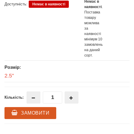
Немає в
Доступність:
Немає в наявності
наявності
.
Поставка
товару
можлива
за
наявності
мінімум 10
замовлень
на даний
сорт.
Розмір:
2.5"
Кількість:
ЗАМОВИТИ