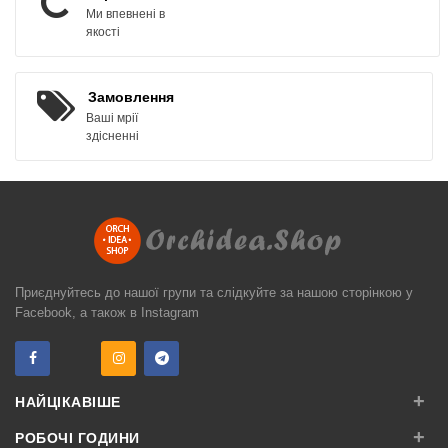
Ми впевнені в
якості
Замовлення
Ваші мрії
здісненні
Приєднуйтесь до нашої групи та слідкуйте за нашою сторінкою у
Facebook, а також в Instagram
+
НАЙЦІКАВІШЕ
+
РОБОЧІ ГОДИНИ