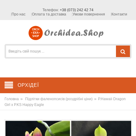
Телефон:
+38 (073) 242 42 74
Про нас
Оплата та доставка
Умови повернення
Контакти
ОРХІДЕЇ
»
»
Головна
Підлітки фаленопсисів (роздрібні ціни)
P.Hawaii Dragon
Girl x P.KS Happy Eagle