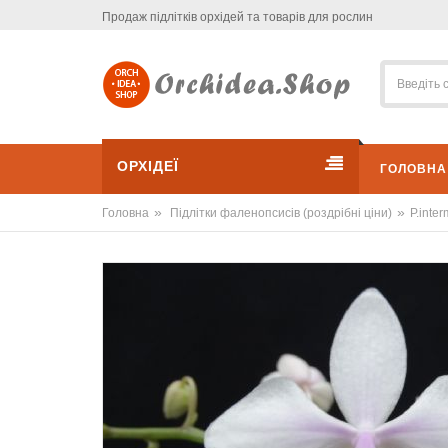
Продаж підлітків орхідей та товарів для рослин
ОРХІДЕЇ
ГОЛОВНА
»
»
Головна
Підлітки фаленопсисів (роздрібні ціни)
P.inter