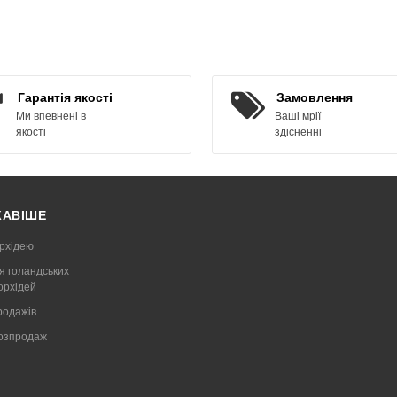
ЗАМОВИТИ
ЗАМОВИТИ
Гарантія якості
Замовлення
Ми впевнені в
Ваші мрії
якості
здісненні
КАВІШЕ
рхідею
я голандських
 орхідей
родажів
Розпродаж