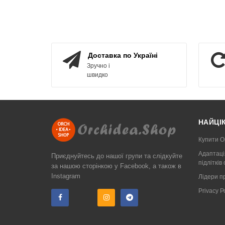
КУПИТИ
Доставка по Україні
Зручно і
швидко
НАЙЦІ
Купити О
Адаптаці
Приєднуйтесь до нашої групи та слідкуйте
підлітків
за нашою сторінкою у Facebook, а також в
Instagram
Лідери п
Privacy 