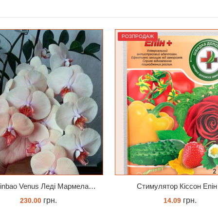
ОЗПРОДАЖ
Лідер
Cтимулятор Кіссон Епін +
грн.
грн.
14.09
262.00