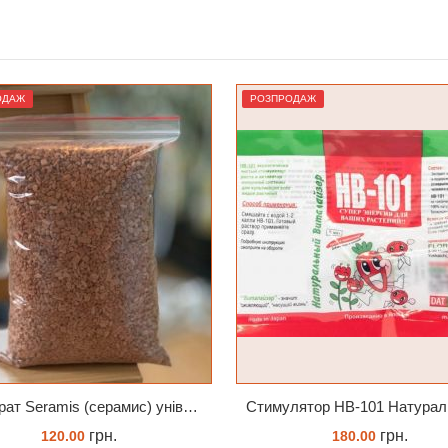
КУПИТИ
КУПИТИ
ОДАЖ
РОЗПРОДАЖ
Субстрат Seramis (серамис) універсальний - гранульована глина стандартного разміра для всіх рослин 1 л
грн.
грн.
120.00
180.00