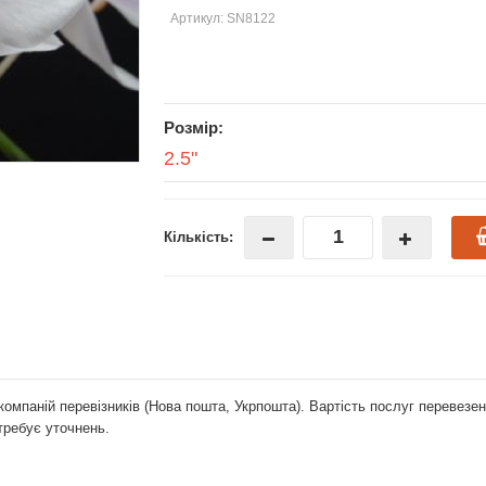
Артикул: SN8122
Розмір:
2.5"
Кількість:
компаній перевізників (Нова пошта, Укрпошта). Вартість послуг перевез
отребує уточнень.