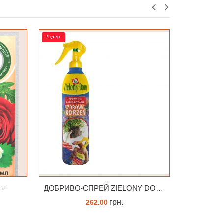
РОЗПРОДАЖ
Лідер
ДОБРИВО-СПРЕЙ ZIELONY DOM ZDROWY KORZEŃ ЗЕЛЕНИЙ ДІМ ЗДОРОВИЙ КОРІНЬ 300МЛ
Субстрат Seramis (серамис) універсальний - гранульована глина стандартного разміра для всіх рослин 1 л
грн.
120.00