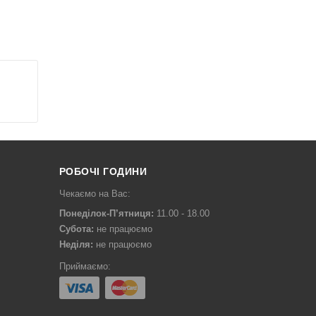
ЗАМОВИТИ
РОБОЧІ ГОДИНИ
Чекаємо на Вас:
Понеділок-П’ятниця:
11.00 - 18.00
Субота:
не працюємо
Неділя:
не працюємо
Приймаємо: